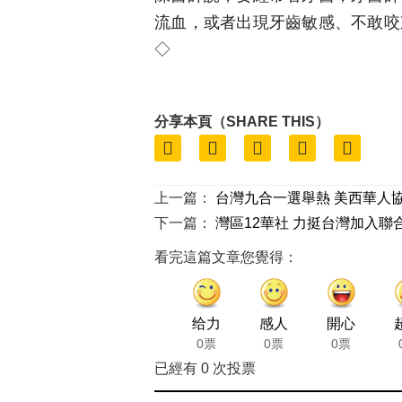
流血，或者出現牙齒敏感、不敢咬
◇
分享本頁（SHARE THIS）
上一篇：
台灣九合一選舉熱 美西華人
下一篇：
灣區12華社 力挺台灣加入聯
看完這篇文章您覺得：
给力
感人
開心
0票
0票
0票
已經有
0
次投票