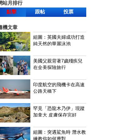
網站月排行
點擊
跟帖
投票
隨機文章
組圖：英國夫婦成功打造
純天然的華麗泳池
美國父親背著7歲殘疾兒
在全美探險旅行
印度航空的飛機卡在高速
公路天橋下
罕見「恐龍木乃伊」現蹤
加拿大 皮膚保存完好
組圖：突遇鯊魚時 潛水教
練教你如何應對