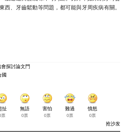
東西、牙齒鬆動等問題，都可能與牙周疾病有關。
協會探討論文門
合國
超扯
無語
害怕
難過
憤怒
0票
0票
0票
0票
0票
抢沙发