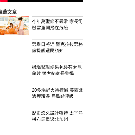
推薦文章
今年萬聖節不尋常 家長司
機需避開潛在危險
選舉日將近 聖克拉拉選務
處提醒選民須知
機場驚現糖果包裝芬太尼
藥片 警方籲家長警惕
20多場野火待撲滅 美西北
濃煙瀰漫 居民難呼吸
歷史悠久設計獨特 太平洋
拼布展重返北加州