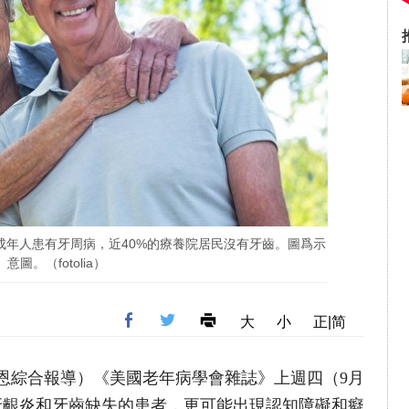
成年人患有牙周病，近40%的療養院居民沒有牙齒。圖爲示
意圖。（fotolia）
大
小
正|简
馬尚恩綜合報導）《美國老年病學會雜誌》上週四（9月
牙齦炎和牙齒缺失的患者，更可能出現認知障礙和癡