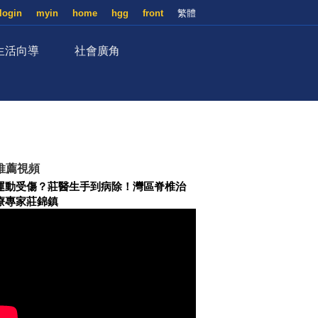
login
myin
home
hgg
front
繁體
生活向導
社會廣角
推薦視頻
運動受傷？莊醫生手到病除！灣區脊椎治
療專家莊錦鎮