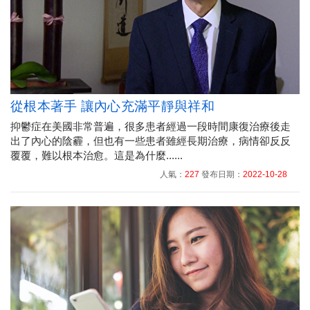
從根本著手 讓內心充滿平靜與祥和
抑鬱症在美國非常普遍，很多患者經過一段時間康復治療後走
出了內心的陰霾，但也有一些患者雖經長期治療，病情卻反反
覆覆，難以根本治愈。這是為什麼......
人氣：
227
發布日期：
2022-10-28