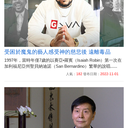
受困於魔鬼的藝人感受神的慈悲後 遠離毒品
1997年，當時年僅7歲的以賽亞•羅賓（Isaiah Robin）第一次在
加利福尼亞州聖貝納迪諾（San Bernardino）繁華的說唱......
人氣：
182
發布日期：
2022-11-01