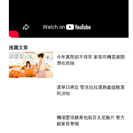
推薦文章
今年萬聖節不尋常 家長司機需避開
潛在危險
選舉日將近 聖克拉拉選務處提醒選
民須知
機場驚現糖果包裝芬太尼藥片 警方
籲家長警惕