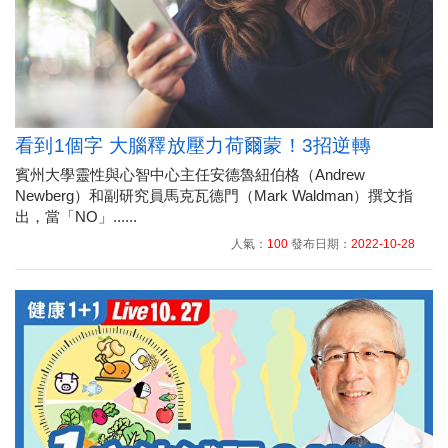
看到1個字 大腦釋放壓力荷爾蒙！3招逆轉
賓州大學靈性與心智中心主任安德魯紐伯格（Andrew
Newberg）和副研究員馬克瓦德門（Mark Waldman）撰文指
出，當「NO」......
人氣：
100
發布日期：
2022-10-28