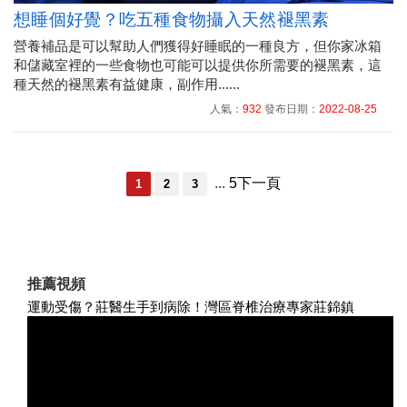
想睡個好覺？吃五種食物攝入天然褪黑素
營養補品是可以幫助人們獲得好睡眠的一種良方，但你家冰箱
和儲藏室裡的一些食物也可能可以提供你所需要的褪黑素，這
種天然的褪黑素有益健康，副作用......
人氣：
932
發布日期：
2022-08-25
...
5
下一頁
1
2
3
推薦視頻
運動受傷？莊醫生手到病除！灣區脊椎治療專家莊錦鎮