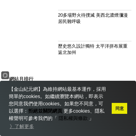
20多場野火待撲滅 美西北濃煙瀰漫
居民難呼吸
歷史悠久設計獨特 太平洋拼布展重
返北加州
網站月排行
點擊
跟帖
投票
【金山紀元網】為維持網站最基本運作，採用
簡單的cookies。如繼續瀏覽本網站，即表示
隨機文章
您同意我們使用cookies。如果您不同意，可
同意
以選擇：
拒絕並關閉網頁
更多cookies、隱私
研究發現地球位於直徑一千光年宇宙
權聲明可參考我們的「
隱私權與條款
」
泡中
》了解更多