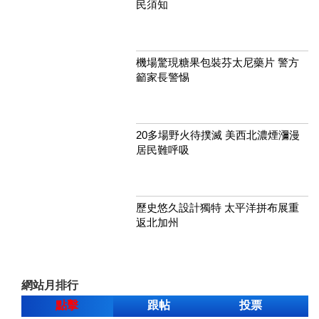
民須知
機場驚現糖果包裝芬太尼藥片 警方
籲家長警惕
20多場野火待撲滅 美西北濃煙瀰漫
居民難呼吸
歷史悠久設計獨特 太平洋拼布展重
返北加州
網站月排行
點擊
跟帖
投票