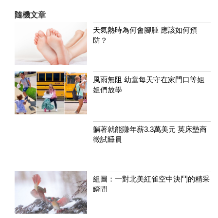
隨機文章
天氣熱時為何會腳腫 應該如何預
防？
風雨無阻 幼童每天守在家門口等姐
姐們放學
躺著就能賺年薪3.3萬美元 英床墊商
徵試睡員
組圖：一對北美紅雀空中決鬥的精采
瞬間