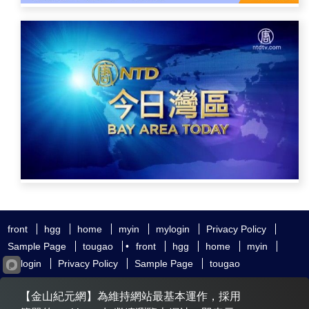
front
hgg
home
myin
mylogin
Privacy Policy
Sample Page
tougao
•
front
hgg
home
myin
mylogin
Privacy Policy
Sample Page
tougao
友好鏈接
追查國際
新唐人電視
神韻藝術團
【金山紀元網】為維持網站最基本運作，採用
大紀元時報
希望之聲
全球退黨服務中心
明慧網
動態網