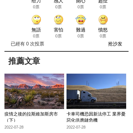
给力
感人
開心
超扯
0票
0票
0票
0票
無語
害怕
難過
憤怒
0票
0票
0票
0票
已經有
0
次投票
抢沙发
推薦文章
疫情之後的拉斯維加斯房市
卡車司機恐因新法停工 業界憂
（下）
惡化供應鏈危機
2022-07-28
2022-07-28