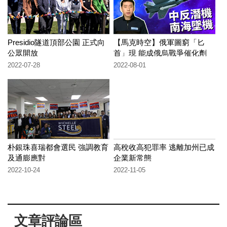
Presidio隧道頂部公園 正式向
【馬克時空】俄軍圖窮「匕
公眾開放
首」現 能成俄烏戰爭催化劑
嗎？
2022-07-28
2022-08-01
朴銀珠喜瑞都會選民 強調教育
高稅收高犯罪率 逃離加州已成
及通膨應對
企業新常態
2022-10-24
2022-11-05
文章評論區