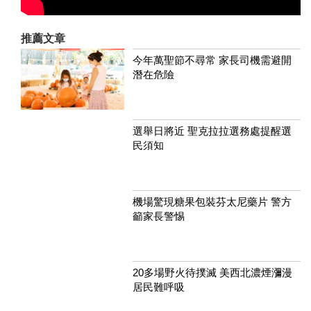
推薦文章
今年萬聖節不尋常 家長司機需避開
潛在危險
選舉日將近 聖克拉拉選務處提醒選
民須知
機場驚現糖果包裝芬太尼藥片 警方
籲家長警惕
20多場野火待撲滅 美西北濃煙瀰漫
居民難呼吸