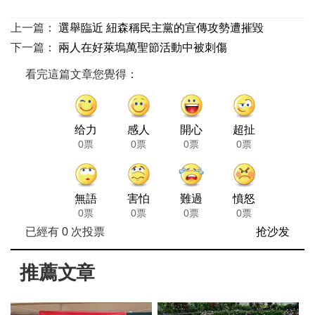
上一篇：
選舉臨近 紐森稱民主黨的宣傳攻勢遭摧毀
下一篇：
兩人在好萊塢萬聖節活動中被刺傷
看完這篇文章您覺得：
给力
感人
開心
超扯
0票
0票
0票
0票
無語
害怕
難過
憤怒
0票
0票
0票
0票
已經有
0
次投票
抢沙发
推薦文章