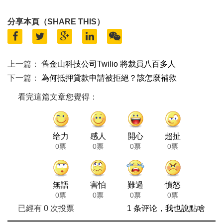
分享本頁（SHARE THIS）
上一篇：
舊金山科技公司Twilio 將裁員八百多人
下一篇：
為何抵押貸款申請被拒絕？該怎麼補救
看完這篇文章您覺得：
给力
感人
開心
超扯
0票
0票
0票
0票
無語
害怕
難過
憤怒
0票
0票
0票
0票
已經有
0
次投票
1 条评论，我也說點啥