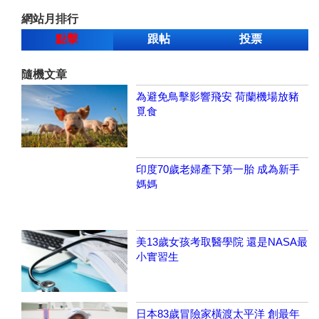
網站月排行
點擊
跟帖
投票
隨機文章
為避免鳥擊影響飛安 荷蘭機場放豬
覓食
印度70歲老婦產下第一胎 成為新手
媽媽
美13歲女孩考取醫學院 還是NASA最
小實習生
日本83歲冒險家橫渡太平洋 創最年