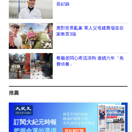
長紀錄
應對世界亂象 軍人父母建農場並在
家教育3孩
餐廳老闆心疼流浪狗 連續六年「免
費供餐」
推薦