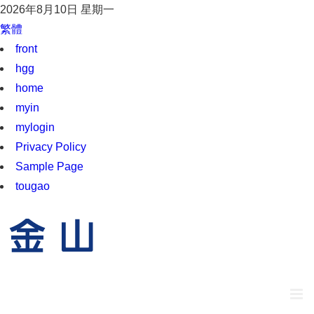
2026年8月10日 星期一
繁體
front
hgg
home
myin
mylogin
Privacy Policy
Sample Page
tougao