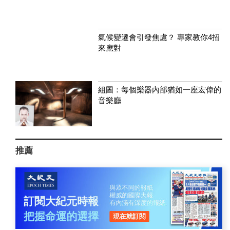
氣候變遷會引發焦慮？ 專家教你4招
來應對
組圖：每個樂器內部猶如一座宏偉的
音樂廳
推薦