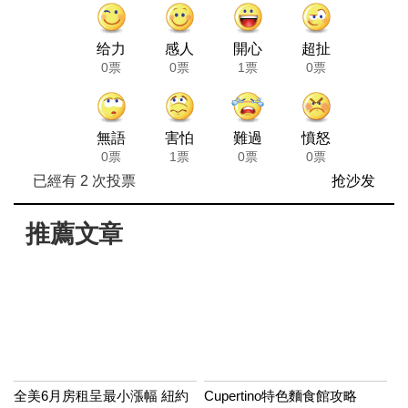
给力
感人
開心
超扯
0票
0票
1票
0票
無語
害怕
難過
憤怒
0票
1票
0票
0票
已經有
2
次投票
抢沙发
推薦文章
全美6月房租呈最小漲幅 紐約
Cupertino特色麵食館攻略