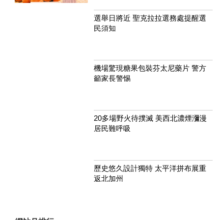
選舉日將近 聖克拉拉選務處提醒選
民須知
機場驚現糖果包裝芬太尼藥片 警方
籲家長警惕
20多場野火待撲滅 美西北濃煙瀰漫
居民難呼吸
歷史悠久設計獨特 太平洋拼布展重
返北加州