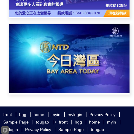
front
hgg
home
myin
mylogin
Privacy Policy
Sample Page
tougao
•
front
hgg
home
myin
mylogin
Privacy Policy
Sample Page
tougao