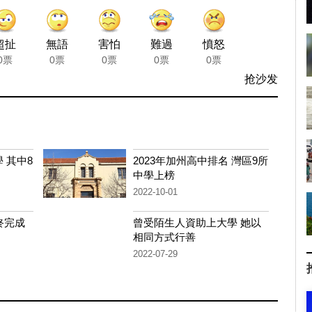
超扯
無語
害怕
難過
憤怒
0票
0票
0票
0票
0票
抢沙发
 其中8
2023年加州高中排名 灣區9所
中學上榜
2022-10-01
終完成
曾受陌生人資助上大學 她以
相同方式行善
2022-07-29