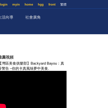
login
myin
home
hgg
front
繁體
生活向導
社會廣角
推薦視頻
【灣區美食俱樂部】Backyard Bayou：真
香警告 –你的卡真風味夢中美食.