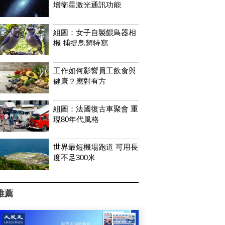
增衛星激光通訊功能
組圖：女子自製餵鳥器相
機 捕捉鳥類特寫
工作如何影響員工飲食與
健康？應對有方
組圖：法國復古車聚會 重
現80年代風格
世界最短機場跑道 可用長
度不足300米
推薦