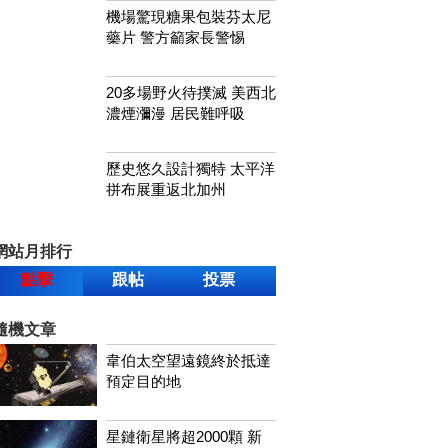
機場驚現糖果包裝芬太尼
藥片 警方籲家長警惕
20多場野火待撲滅 美西北
濃煙瀰漫 居民難呼吸
歷史悠久設計獨特 太平洋
拼布展重返北加州
網站月排行
點擊
跟帖
投票
隨機文章
韋伯太空望遠鏡終於抵達
預定目的地
星鏈衛星將超2000顆 新