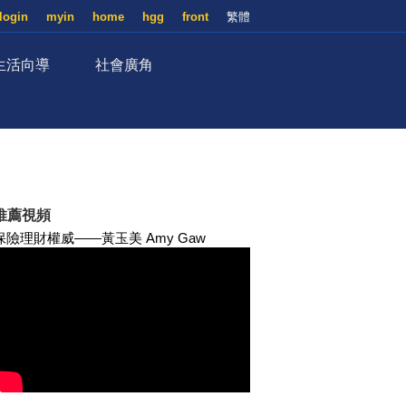
login
myin
home
hgg
front
繁體
生活向導
社會廣角
推薦視頻
保險理財權威——黃玉美 Amy Gaw