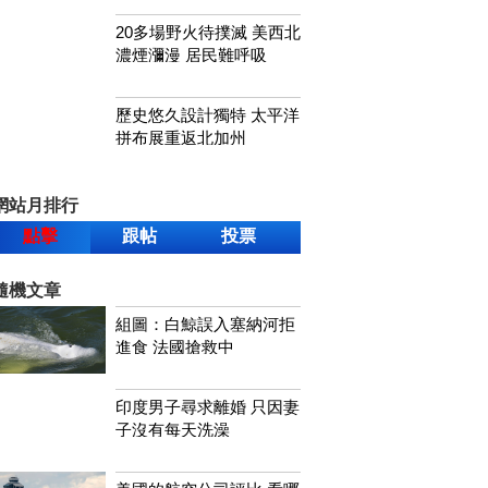
20多場野火待撲滅 美西北
濃煙瀰漫 居民難呼吸
歷史悠久設計獨特 太平洋
拼布展重返北加州
網站月排行
點擊
跟帖
投票
隨機文章
組圖：白鯨誤入塞納河拒
進食 法國搶救中
印度男子尋求離婚 只因妻
子沒有每天洗澡