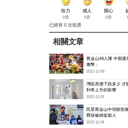
给力
感人
開心
0票
0票
0票
已經有
0
次投票
相關文章
舊金山49人隊 中期選
撒幣」
2022-11-09
灣區房價下跌多少 才
利率上升的影響
2022-11-05
民眾舊金山中領館前集
釋放被綁架親人
2022-11-04