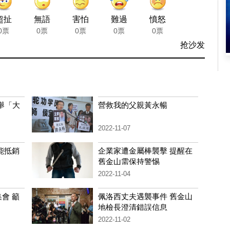
超扯
無語
害怕
難過
憤怒
0票
0票
0票
0票
0票
抢沙发
舉「大
營救我的父親黃永暢
2022-11-07
能抵銷
企業家遭金屬棒襲擊 提醒在
舊金山需保持警惕
2022-11-04
會 籲
佩洛西丈夫遇襲事件 舊金山
地檢長澄清錯誤信息
2022-11-02