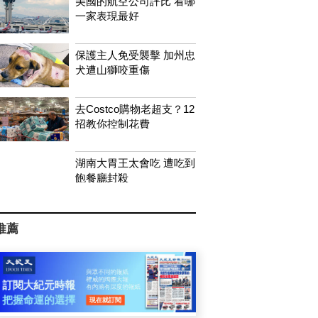
美國的航空公司評比 看哪
一家表現最好
保護主人免受襲擊 加州忠
犬遭山獅咬重傷
去Costco購物老超支？12
招教你控制花費
湖南大胃王太會吃 遭吃到
飽餐廳封殺
推薦