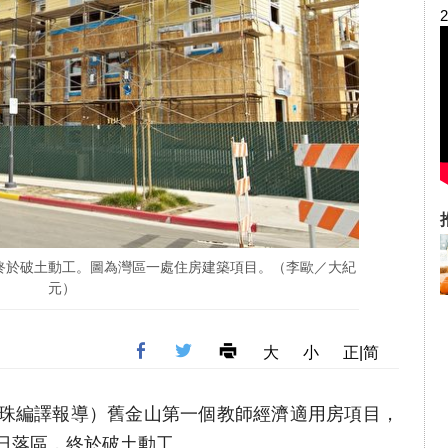
終於破土動工。圖為灣區一處住房建築項目。（李歐／大紀
元）
大
小
正|简
者薛明珠編譯報導）舊金山第一個教師經濟適用房項目，
外日落區，終於破土動工。