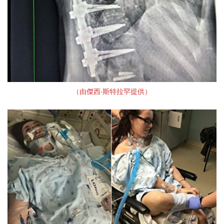
（由傑西‧斯特拉罕提供）