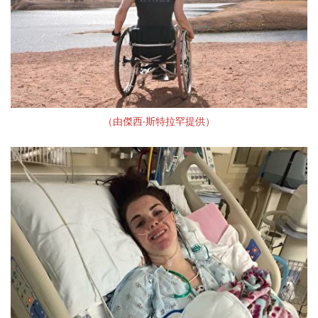
（由傑西‧斯特拉罕提供）