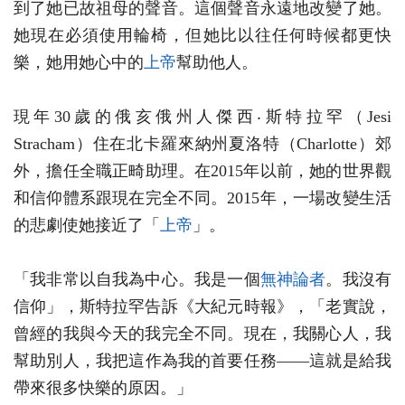
到了她已故祖母的聲音。這個聲音永遠地改變了她。
她現在必須使用輪椅，但她比以往任何時候都更快
樂，她用她心中的
上帝
幫助他人。
現年30歲的俄亥俄州人傑西‧斯特拉罕（Jesi
Stracham）住在北卡羅來納州夏洛特（Charlotte）郊
外，擔任全職正畸助理。在2015年以前，她的世界觀
和信仰體系跟現在完全不同。2015年，一場改變生活
的悲劇使她接近了「
上帝
」。
「我非常以自我為中心。我是一個
無神論者
。我沒有
信仰」，斯特拉罕告訴《大紀元時報》，「老實說，
曾經的我與今天的我完全不同。現在，我關心人，我
幫助別人，我把這作為我的首要任務——這就是給我
帶來很多快樂的原因。」