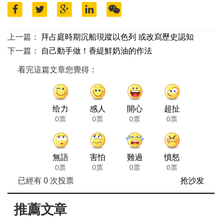
上一篇：
拜占庭時期沉船現蹤以色列 或改寫歷史認知
下一篇：
自己動手做！香緹鮮奶油的作法
看完這篇文章您覺得：
给力
感人
開心
超扯
0票
0票
0票
0票
無語
害怕
難過
憤怒
0票
0票
0票
0票
已經有
0
次投票
抢沙发
推薦文章