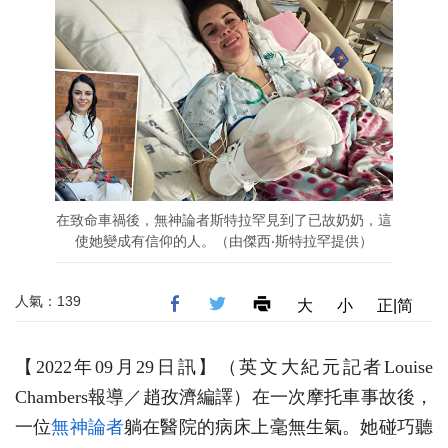
在致命車禍後，無神論者斯特拉罕見到了已故奶奶，這
使她變成有信仰的人。（由傑西‧斯特拉罕提供）
人氣：139
大
小
正|简
【2022年09月29日訊】（英文大紀元記者Louise
Chambers報導／趙孜濟編譯）在一次摩托車事故後，
一位
無神論者
躺在醫院的病床上毫無生氣。她碰巧聽