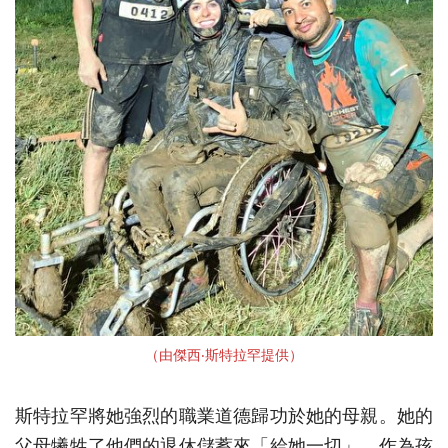
（由傑西‧斯特拉罕提供）
斯特拉罕將她強烈的職業道德歸功於她的母親。她的
父母犧牲了他們的退休儲蓄來「給她一切」。作為孩