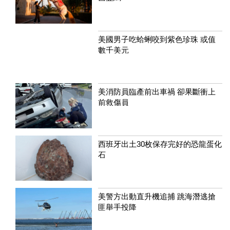
美國男子吃蛤蜊咬到紫色珍珠 或值
數千美元
美消防員臨產前出車禍 卻果斷衝上
前救傷員
西班牙出土30枚保存完好的恐龍蛋化
石
美警方出動直升機追捕 跳海潛逃搶
匪舉手投降