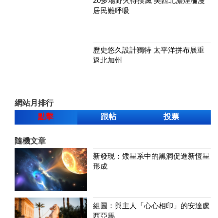
20多場野火待撲滅 美西北濃煙瀰漫
居民難呼吸
歷史悠久設計獨特 太平洋拼布展重
返北加州
網站月排行
點擊
跟帖
投票
隨機文章
​​新發現：矮星系中的黑洞促進新恆星
形成
組圖：與主人「心心相印」的安達盧
西亞馬