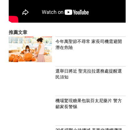
推薦文章
今年萬聖節不尋常 家長司機需避開
潛在危險
選舉日將近 聖克拉拉選務處提醒選
民須知
機場驚現糖果包裝芬太尼藥片 警方
籲家長警惕