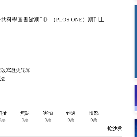
共科學圖書館期刊》（PLOS ONE）期刊上。
或改寫歷史認知
法
超扯
無語
害怕
難過
憤怒
0票
0票
0票
0票
0票
抢沙发