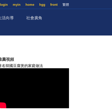
login
myin
home
hgg
front
繁體
生活向導
社會廣角
推薦視頻
著名韓國豆腐煲的家庭做法