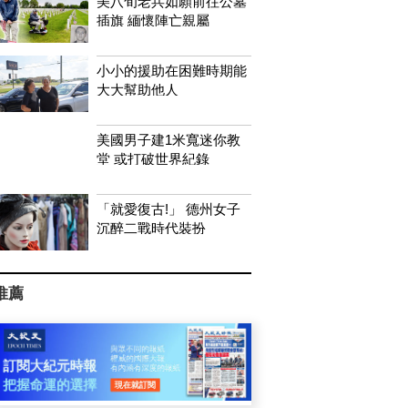
美八旬老兵如願前往公墓
插旗 緬懷陣亡親屬
小小的援助在困難時期能
大大幫助他人
美國男子建1米寬迷你教
堂 或打破世界紀錄
「就愛復古!」 德州女子
沉醉二戰時代裝扮
推薦