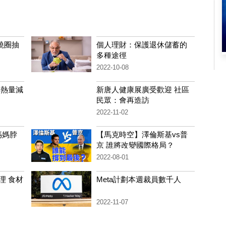
繞圈抽
個人理財：保護退休儲蓄的
多種途徑
2022-10-08
 熱量減
新唐人健康展廣受歡迎 社區
民眾：會再造訪
2022-11-02
媽媽脖
【馬克時空】澤倫斯基vs普
京 誰將改變國際格局？
2022-08-01
理 食材
Meta計劃本週裁員數千人
2022-11-07