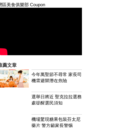
灣區美食俱樂部 Coupon
推薦文章
今年萬聖節不尋常 家長司
機需避開潛在危險
選舉日將近 聖克拉拉選務
處提醒選民須知
機場驚現糖果包裝芬太尼
藥片 警方籲家長警惕