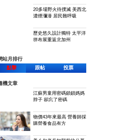
20多場野火待撲滅 美西北
濃煙瀰漫 居民難呼吸
歷史悠久設計獨特 太平洋
拼布展重返北加州
網站月排行
點擊
跟帖
投票
隨機文章
江蘇男童用密碼鎖鎖媽媽
脖子 卻忘了密碼
物價43年來最高 營養師採
購營養食品有方