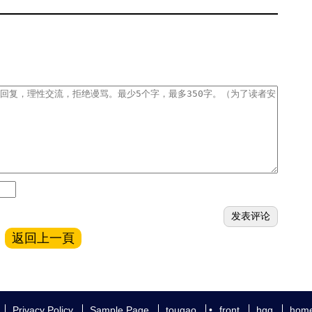
返回上一頁
Privacy Policy
Sample Page
tougao
•
front
hgg
hom