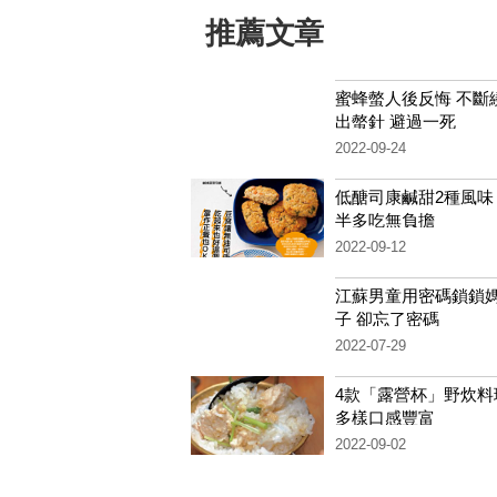
推薦文章
蜜蜂螫人後反悔 不斷
出螫針 避過一死
2022-09-24
低醣司康鹹甜2種風味
半多吃無負擔
2022-09-12
江蘇男童用密碼鎖鎖
子 卻忘了密碼
2022-07-29
4款「露營杯」野炊料
多樣口感豐富
2022-09-02