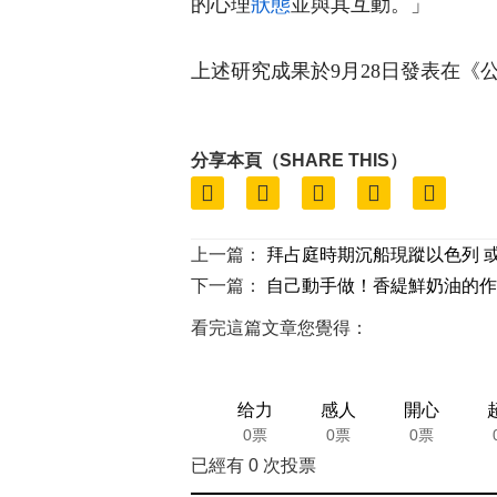
的心理
狀態
並與其互動。」
上述研究成果於9月28日發表在《公
分享本頁（SHARE THIS）
上一篇：
拜占庭時期沉船現蹤以色列 
下一篇：
自己動手做！香緹鮮奶油的作
看完這篇文章您覺得：
给力
感人
開心
0票
0票
0票
已經有
0
次投票