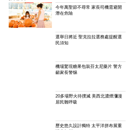
今年萬聖節不尋常 家長司機需避開
潛在危險
選舉日將近 聖克拉拉選務處提醒選
民須知
機場驚現糖果包裝芬太尼藥片 警方
籲家長警惕
20多場野火待撲滅 美西北濃煙瀰漫
居民難呼吸
歷史悠久設計獨特 太平洋拼布展重