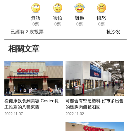
無語
害怕
難過
憤怒
0票
0票
0票
0票
已經有
2
次投票
抢沙发
相關文章
從健康飲食到美容 Costco員
可能含有堅硬塑料 好市多出售
工推薦的八種東西
的雞胸肉餅被召回
2022-11-07
2022-11-02