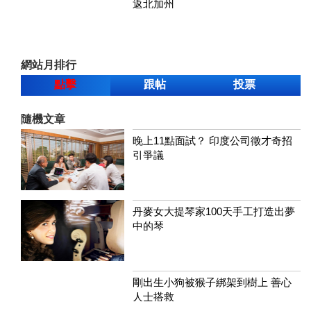
返北加州
網站月排行
點擊
跟帖
投票
隨機文章
晚上11點面試？ 印度公司徵才奇招
引爭議
丹麥女大提琴家100天手工打造出夢
中的琴
剛出生小狗被猴子綁架到樹上 善心
人士搭救