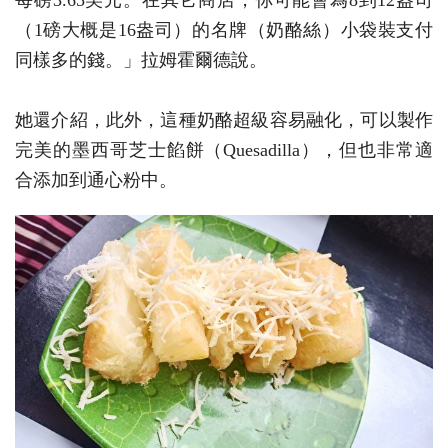
每磅3.65美元。在其它商店，你可能會為8到12盎司
（1磅大概是16盎司）的名牌（奶酪絲）小袋裝支付
同樣多的錢。」拉姆霍爾德說。
她還介紹，此外，這種奶酪超級容易融化，可以製作
完美的墨西哥
芝士
餡餅（Quesadilla），但也非常適
合添加到通心粉中。