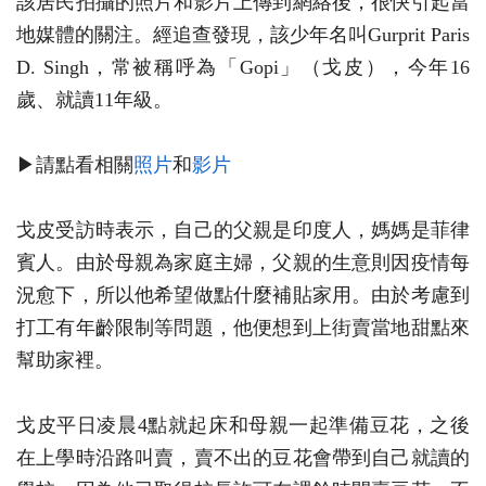
該居民拍攝的照片和影片上傳到網絡後，很快引起當
地媒體的關注。經追查發現，該少年名叫Gurprit Paris
D. Singh，常被稱呼為「Gopi」（戈皮），今年16
歲、就讀11年級。
▶請點看相關
照片
和
影片
戈皮受訪時表示，自己的父親是印度人，媽媽是菲律
賓人。由於母親為家庭主婦，父親的生意則因疫情每
況愈下，所以他希望做點什麼補貼家用。由於考慮到
打工有年齡限制等問題，他便想到上街賣當地甜點來
幫助家裡。
戈皮平日凌晨4點就起床和母親一起準備豆花，之後
在上學時沿路叫賣，賣不出的豆花會帶到自己就讀的