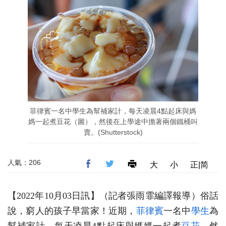
菲律賓一名中學生為幫補家計，每天凌晨4點起床與媽
媽一起煮豆花（圖），然後在上學途中擔著兩個鐵桶叫
賣。(Shutterstock)
人氣：206
大
小
正|简
【2022年10月03日訊】（記者張雨霏編譯報導）俗話
說，窮人的孩子早當家！近期，
菲律賓
一名中
學生
為