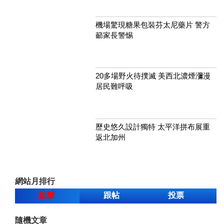
機場驚現糖果包裝芬太尼藥片 警方
籲家長警惕
20多場野火待撲滅 美西北濃煙瀰漫
居民難呼吸
歷史悠久設計獨特 太平洋拼布展重
返北加州
網站月排行
點擊
跟帖
投票
隨機文章