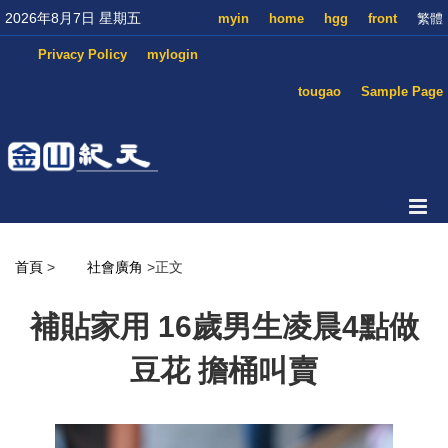
2026年8月7日 星期五
myin
home
hgg
front
繁體
Privacy Policy
mylogin
tougao
Sample Page
首頁
>
社會廣角
>正文
補貼家用 16歲男生凌晨4點做
豆花 擔桶叫賣