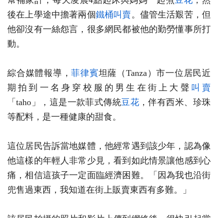
幫補家計，每天凌晨4點起床與媽媽一起煮
豆花
，然
後在上學途中擔著兩個
鐵桶
叫賣
。儘管生活艱苦，但
他卻沒有一絲怨言，很多網民都被他的勤勞懂事所打
動。
綜合媒體報導，
菲律賓
坦薩（Tanza）市一位居民近
期拍到一名身穿校服的男生在街上大聲
叫賣
「taho」，這是一款菲式傳統
豆花
，伴有西米、珍珠
等配料，是一種健康的甜食。
這位居民告訴當地媒體，他經常遇到該少年，認為像
他這樣的年輕人非常少見，看到如此情景讓他感到心
痛，相信這孩子一定面臨經濟困難。「因為我也沿街
兜售過東西，我知道在街上販賣東西有多難。」