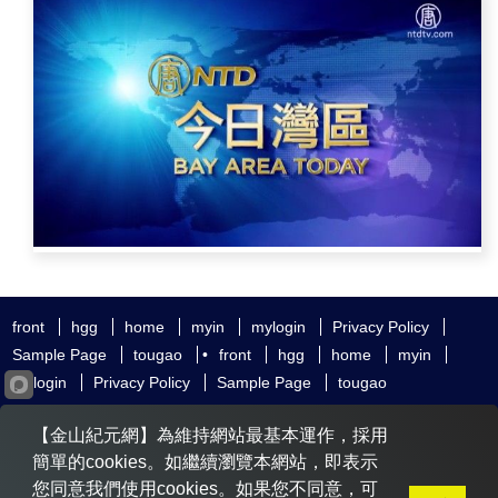
front
hgg
home
myin
mylogin
Privacy Policy
Sample Page
tougao
•
front
hgg
home
myin
mylogin
Privacy Policy
Sample Page
tougao
友好鏈接
追查國際
新唐人電視
神韻藝術團
【金山紀元網】為維持網站最基本運作，採用
大紀元時報
希望之聲
全球退黨服務中心
明慧網
動態網
簡單的cookies。如繼續瀏覽本網站，即表示
無界網
您同意我們使用cookies。如果您不同意，可