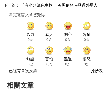
下一篇：
「有小頭綠色生物」 英男稱兒時見過外星人
看完這篇文章您覺得：
给力
感人
開心
超扯
0票
0票
0票
0票
無語
害怕
難過
憤怒
0票
0票
0票
0票
已經有
0
次投票
抢沙发
相關文章