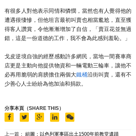
有很多人對他表示同情和憐憫，當然也有人覺得他的
遭遇很悽慘，但他坦言最初叫賣也相當尷尬，直至獲
得客人讚賞，令他漸漸增加了自信，「賣豆花並無過
錯，這是一份道德的工作，我不會為此感到羞恥。」
戈皮逆境自強的經歷感動許多網民，當地一間賽車商
店更是主動向他提供物資和一輛電動三輪車，讓他不
必再用脆弱的肩膀擔住兩個大
鐵桶
沿街叫賣，還有不
少善心人士紛紛為他加油和捐款。
分享本頁（SHARE THIS）
上一篇：
組圖：以色列軍事區出土1500年前教堂遺蹟