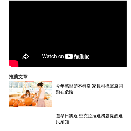
推薦文章
今年萬聖節不尋常 家長司機需避開
潛在危險
選舉日將近 聖克拉拉選務處提醒選
民須知