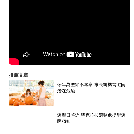
推薦文章
今年萬聖節不尋常 家長司機需避開
潛在危險
選舉日將近 聖克拉拉選務處提醒選
民須知