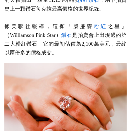
的天價拍出一顆重11.15克拉的
粉紅
鑽石
，創下拍賣
史上一顆鑽石每克拉最高價格的世界紀錄。
據美聯社報導，這顆「威廉森
粉紅
之星」
（Williamson Pink Star）
鑽石
是拍賣會上出現過的第
二大粉紅鑽石。它的最初估價為2,100萬美元，最終
以兩倍多的價格成交。