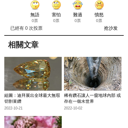
無語
害怕
難過
憤怒
0票
0票
0票
0票
已經有
0
次投票
抢沙发
相關文章
組圖：迪拜展出全球最大無瑕
稀有鑽石讓人一窺地球內部 或
切割黃鑽
存在一個水世界
2022-10-21
2022-10-02