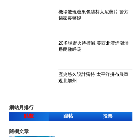
機場驚現糖果包裝芬太尼藥片 警方
籲家長警惕
20多場野火待撲滅 美西北濃煙瀰漫
居民難呼吸
歷史悠久設計獨特 太平洋拼布展重
返北加州
網站月排行
點擊
跟帖
投票
隨機文章