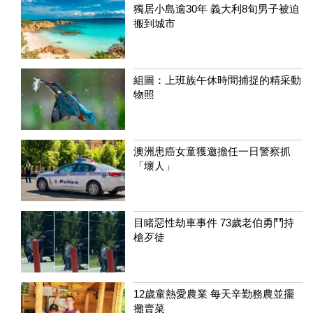
獨居小島逾30年 義大利8旬男子被迫
搬到城市
組圖：上班族午休時間捕捉的精采動
物照
澳洲患癌女童獲邀擔任一日警察抓
「壞人」
目睹惡性劫車事件 73歲老伯勇鬥持
槍歹徒
12歲童熱愛農業 每天辛勤務農並擺
攤賣菜