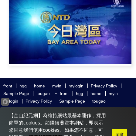
front
hgg
home
myin
mylogin
Privacy Policy
Sample Page
tougao
•
front
hgg
home
myin
mylogin
Privacy Policy
Sample Page
tougao
友好鏈接
追查國際
新唐人電視
神韻藝術團
【金山紀元網】為維持網站最基本運作，採用
大紀元時報
希望之聲
全球退黨服務中心
明慧網
動態網
簡單的cookies。如繼續瀏覽本網站，即表示
無界網
您同意我們使用cookies。如果您不同意，可
同意