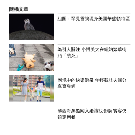
隨機文章
組圖：罕見雪鴞現身美國華盛頓特區
為引人關注 小博美犬在紐約繁華街
頭「裝死」
困境中的快樂源泉 年輕截肢夫婦分
享育兒經
墨西哥黑熊闖入婚禮找食物 賓客仍
鎮定用餐