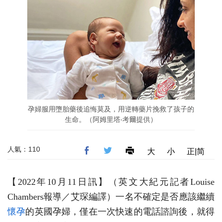
孕婦服用墮胎藥後追悔莫及，用逆轉藥片挽救了孩子的
生命。（阿姆⾥塔‧考爾提供）
人氣：110
大
小
正|简
【2022年10月11日訊】（英文大紀元記者Louise
Chambers報導／艾琛編譯）一名不確定是否應該繼續
懷孕
的英國孕婦，僅在一次快速的電話諮詢後，就得