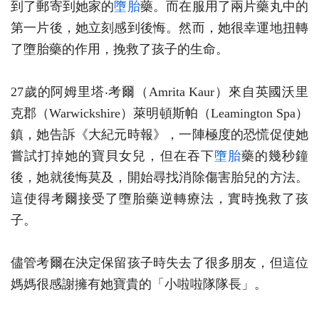
到了郵寄到她家的
墮胎
藥。而在服用了兩片藥丸中的
第一片後，她立刻感到後悔。然而，她很幸運地扭轉
了墮胎藥的作用，挽救了孩子的生命。
27歲的阿姆⾥塔‧考爾（Amrita Kaur）來自英國沃里
克郡（Warwickshire）萊明頓斯帕（Leamington Spa）
鎮，她告訴《大紀元時報》，一陣極度的恐慌促使她
嘗試打掉她的寶貝女兒，但在吞下
墮胎
藥的幾秒鐘
後，她就後悔莫及，開始尋找消除傷害胎兒的方法。
這使得考爾接受了墮胎藥逆轉療法，實時挽救了孩
子。
儘管考爾在決定保留孩子時失去了很多朋友，但這位
媽媽很感謝擁有她寶貴的「小啦啦隊隊長」。