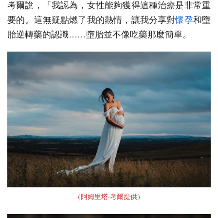
考爾說，「我認為，女性能夠獲得這種治療是非常重
要的。這無疑點燃了我的熱情，讓我分享對
懷孕
和墮
胎逆轉藥的認識……墮胎並不像吃藥那麼簡單。
（阿姆⾥塔‧考爾提供）