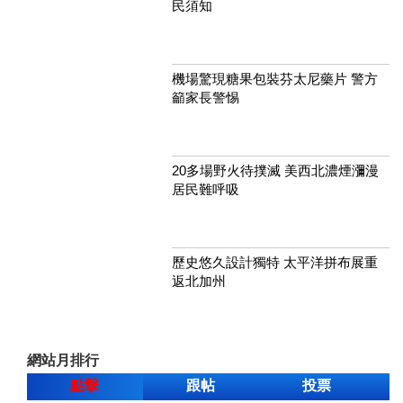
民須知
機場驚現糖果包裝芬太尼藥片 警方
籲家長警惕
20多場野火待撲滅 美西北濃煙瀰漫
居民難呼吸
歷史悠久設計獨特 太平洋拼布展重
返北加州
網站月排行
點擊
跟帖
投票