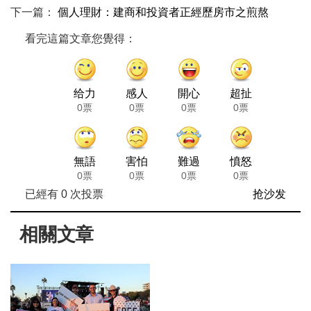
下一篇：
個人理財：建商和投資者正經歷房市之煎熬
看完這篇文章您覺得：
给力
感人
開心
超扯
0票
0票
0票
0票
無語
害怕
難過
憤怒
0票
0票
0票
0票
已經有
0
次投票
抢沙发
相關文章