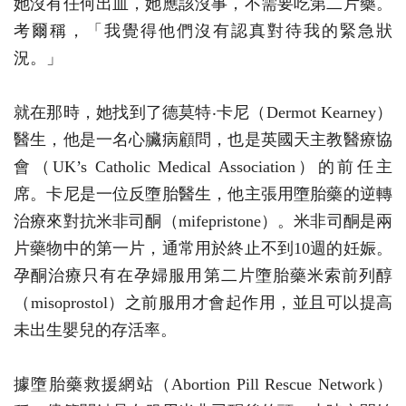
她沒有任何出血，她應該沒事，不需要吃第二片藥。
考爾稱，「我覺得他們沒有認真對待我的緊急狀
況。」
就在那時，她找到了德莫特‧卡尼（Dermot Kearney）
醫生，他是一名心臟病顧問，也是英國天主教醫療協
會（UK’s Catholic Medical Association）的前任主
席。卡尼是一位反墮胎醫生，他主張用墮胎藥的逆轉
治療來對抗米非司酮（mifepristone）。米非司酮是兩
片藥物中的第一片，通常用於終止不到10週的妊娠。
孕酮治療只有在孕婦服用第二片墮胎藥米索前列醇
（misoprostol）之前服用才會起作用，並且可以提高
未出生嬰兒的存活率。
據墮胎藥救援網站（Abortion Pill Rescue Network）