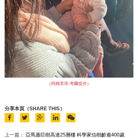
（阿姆⾥塔‧考爾提供）
分享本頁（SHARE THIS）
上一篇：
亞馬遜巨樹高達25層樓 科學家估樹齡逾400歲