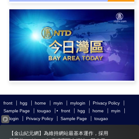
front
hgg
home
myin
mylogin
Privacy Policy
Sample Page
tougao
•
front
hgg
home
myin
mylogin
Privacy Policy
Sample Page
tougao
友好鏈接
追查國際
新唐人電視
神韻藝術團
【金山紀元網】為維持網站最基本運作，採用
大紀元時報
希望之聲
全球退黨服務中心
明慧網
動態網