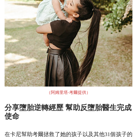
（阿姆⾥塔‧考爾提供）
分享墮胎逆轉經歷 幫助反墮胎醫生完成
使命
在卡尼幫助考爾拯救了她的孩子以及其他31個孩子的