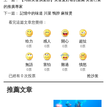
的推廣專家
下一篇：
記憶中的味道 川菜 鴨脖 麻辣燙
看完這篇文章您覺得：
给力
感人
開心
超扯
0票
0票
0票
0票
無語
害怕
難過
憤怒
0票
0票
0票
0票
已經有
0
次投票
抢沙发
推薦文章