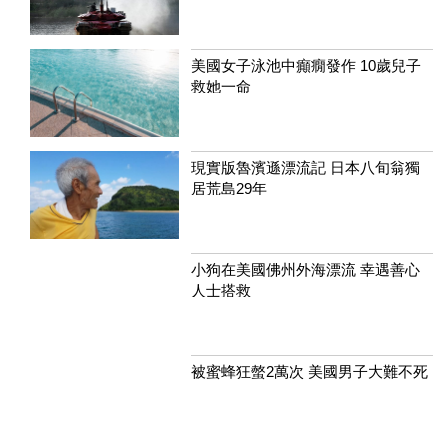
美國女子泳池中癲癇發作 10歲兒子
救她一命
現實版魯濱遜漂流記 日本八旬翁獨
居荒島29年
小狗在美國佛州外海漂流 幸遇善心
人士搭救
被蜜蜂狂螫2萬次 美國男子大難不死