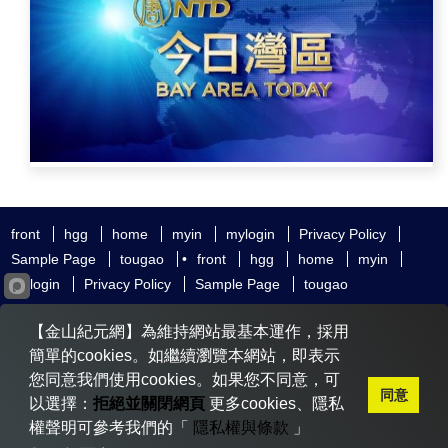
front
hgg
home
myin
mylogin
Privacy Policy
Sample Page
tougao
•
front
hgg
home
myin
mylogin
Privacy Policy
Sample Page
tougao
友好鏈接
追查國際
新唐人電視
神韻藝術團
【金山紀元網】為維持網站最基本運作，採用
大紀元時報
希望之聲
全球退黨服務中心
明慧網
動態網
簡單的cookies。如繼續瀏覽本網站，即表示
無界網
您同意我們使用cookies。如果您不同意，可
同意
以選擇：
拒絕並關閉網頁
更多cookies、隱私
權聲明可參考我們的「
隱私權與條款
」
Copyright © 2020-2026 金山紀元. All Rights Reserved.