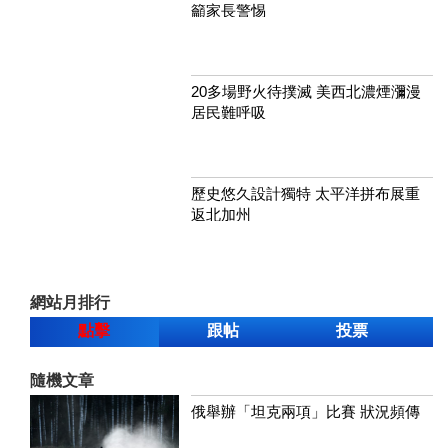
籲家長警惕
20多場野火待撲滅 美西北濃煙瀰漫
居民難呼吸
歷史悠久設計獨特 太平洋拼布展重
返北加州
網站月排行
點擊
跟帖
投票
隨機文章
俄舉辦「坦克兩項」比賽 狀況頻傳