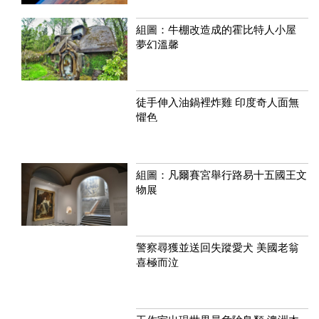
組圖：牛棚改造成的霍比特人小屋
夢幻溫馨
徒手伸入油鍋裡炸雞 印度奇人面無
懼色
組圖：凡爾賽宮舉行路易十五國王文
物展
警察尋獲並送回失蹤愛犬 美國老翁
喜極而泣