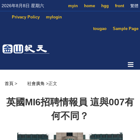
2026年8月8日 星期六
myin
home
hgg
front
繁體
Privacy Policy
mylogin
tougao
Sample Page
首頁
>
社會廣角
>正文
英國MI6招聘情報員 這與007有
何不同？