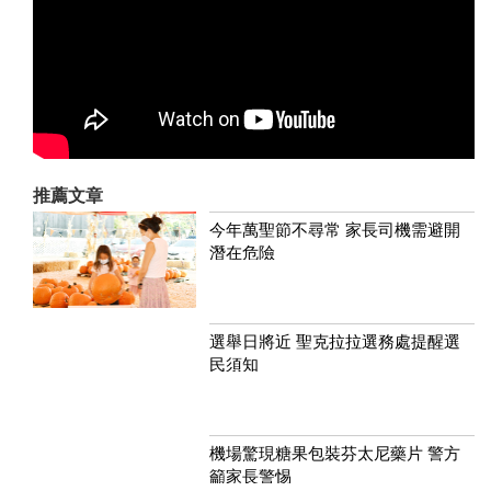
推薦文章
今年萬聖節不尋常 家長司機需避開
潛在危險
選舉日將近 聖克拉拉選務處提醒選
民須知
機場驚現糖果包裝芬太尼藥片 警方
籲家長警惕