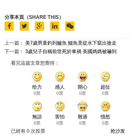
分享本頁（SHARE THIS）
上一篇：
美7歲男童釣到鱸魚 鱷魚竟從水下竄出搶走
下一篇：
3歲兒子自稱前世死於車禍 美國媽媽被嚇到
看完這篇文章您覺得：
给力
感人
開心
超扯
0票
0票
0票
0票
無語
害怕
難過
憤怒
0票
0票
0票
0票
已經有
0
次投票
抢沙发