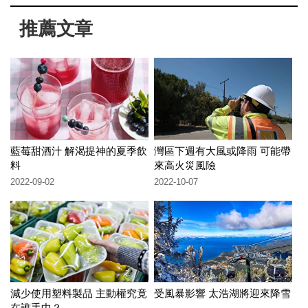
推薦文章
藍莓甜酒汁 解渴提神的夏季飲
灣區下週有大風或降雨 可能帶
料
來高火災風險
2022-09-02
2022-10-07
減少使用塑料製品 主動權究竟
受風暴影響 太浩湖將迎來降雪
在誰手中？