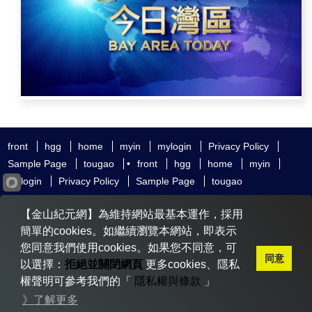
front
hgg
home
myin
mylogin
Privacy Policy
Sample Page
tougao
•
front
hgg
home
myin
mylogin
Privacy Policy
Sample Page
tougao
友好鏈接
追查國際
新唐人電視
神韻藝術團
【金山紀元網】為維持網站最基本運作，採用
大紀元時報
希望之聲
全球退黨服務中心
明慧網
動態網
簡單的cookies。如繼續瀏覽本網站，即表示
無界網
您同意我們使用cookies。如果您不同意，可
同意
以選擇：
拒絕並關閉網頁
更多cookies、隱私
權聲明可參考我們的「
隱私權與條款
」
Copyright © 2020-2026 金山紀元. All Rights Reserved.
》了解更多