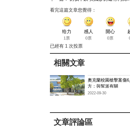
看完這篇文章您覺得：
给力
感人
開心
1票
0票
0票
已經有
1
次投票
相關文章
奧克蘭校園槍擊案傷6
方：與幫派有關
2022-09-30
文章評論區