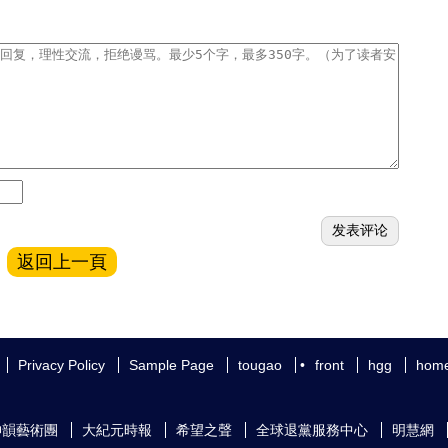
返回上一頁
Privacy Policy
Sample Page
tougao
•
front
hgg
hom
神韻藝術團
大紀元時報
希望之聲
全球退黨服務中心
明慧網