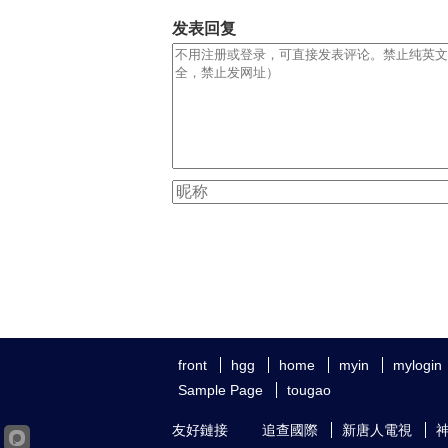
发表回复
front
hgg
home
myin
mylogin
Sample Page
tougao
友好鏈接
追查國際
新唐人電視