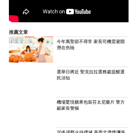
推薦文章
今年萬聖節不尋常 家長司機需避開
潛在危險
選舉日將近 聖克拉拉選務處提醒選
民須知
機場驚現糖果包裝芬太尼藥片 警方
籲家長警惕
20多場野火待撲滅 美西北濃煙瀰漫