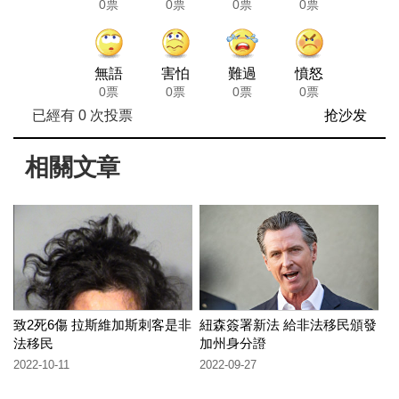
0票
0票
0票
0票
無語
害怕
難過
憤怒
0票
0票
0票
0票
已經有
0
次投票
抢沙发
相關文章
致2死6傷 拉斯維加斯刺客是非
紐森簽署新法 給非法移民頒發
法移民
加州身分證
2022-10-11
2022-09-27