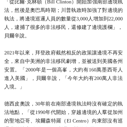
「從比爾·克林頓（Bill Clinton）開始加強南部邊境執
法，然後是奧巴馬時期；川普執政時加強了對邊境的
執法，將邊境巡邏人員的數量從3,000人增加到22,000
人，逮捕了很多的非法移民，還修建了邊境護欄」，
貝爾辛說。
2021年以來，拜登政府截然相反的政策讓邊境不再安
全，來自中美洲的非法移民劇增，並被送到美國各州
安置。「2000年是一個高峯，大約有160萬墨西哥人
進入美國」，貝爾辛說，「今年大約有200萬人非法
入境。」
德西皮奧說，30年前在南部邊境執法時沒有確定的執
法地點，「從1990年代開始，穿越邊境的人羣從加州
的聖地亞哥、埃爾森特羅（El Centro）向東部沒有巡