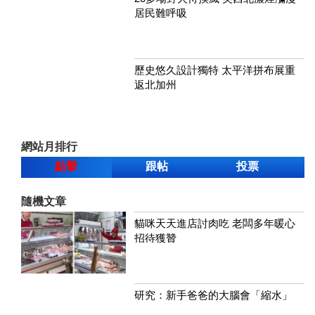
居民難呼吸
歷史悠久設計獨特 太平洋拼布展重
返北加州
網站月排行
點擊
跟帖
投票
隨機文章
貓咪天天進店討肉吃 老闆多年暖心
招待獲贊
研究：新手爸爸的大腦會「縮水」