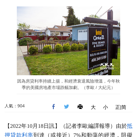
因為房貸利率持續上揚，和經濟衰退風險增溫，今年秋
季的美國房地產市場跌幅加劇。（李歐 / 大紀元）
人氣：904
大
小
正|简
【2022年10月18日訊】（記者李歐編譯報導）由於
抵
押貸款
利率
到達（或接近）7%和動蕩的經濟，阻礙