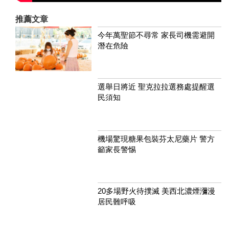
推薦文章
今年萬聖節不尋常 家長司機需避開
潛在危險
選舉日將近 聖克拉拉選務處提醒選
民須知
機場驚現糖果包裝芬太尼藥片 警方
籲家長警惕
20多場野火待撲滅 美西北濃煙瀰漫
居民難呼吸