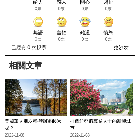
给力
感人
開心
超扯
0票
0票
0票
0票
無語
害怕
難過
憤怒
0票
0票
0票
0票
已經有
0
次投票
抢沙发
相關文章
美國華人朋友都搬到哪退休
推薦給亞裔專業人士的新興城
呢？
市
2022-11-08
2022-11-08