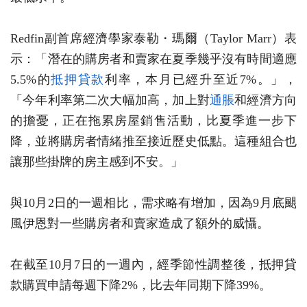
Redfin副首席經濟學家泰勒・瑪爾（Taylor Marr）表
示：「潛在的購房者和賣家在夏季幾乎沒有時間適應
5.5%的
抵押貸款
利率，本月已經升至近7%。」，
「今年利率第二次大幅加高，加上對
通脹
和經濟方向
的擔憂，正在拖累房屋銷售活動，比夏季進一步下
降，並將購房者情緒推至接近歷史低點。這種組合也
讓那些掛牌的房主感到不安。」
與10月2日的一週相比，需求略有增加，因為9月底颶
風伊恩對一些購房者和賣家造成了額外的威懾。
在截至10月7日的一週內，經季節性調整後，抵押貸
款購買申請每週下降2%，比去年同期下降39%。