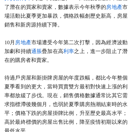
了潛在的買家和賣家，數據表示今年秋季的
房地產
市
場活動比夏季更加暴跌，價格跌幅創歷史新高，房屋
銷售和新房源持續下降。
10月
房地產
市場遭受今年第二次打擊，因為經濟波動
加劇和持續
通脹
疊加在高
利率
之上，進一步阻止了潛
在的購房者和賣家。
待過戶房屋和新掛牌房屋的年度跌幅，都比今年整個
夏季看到的更大，當時買賣雙方最初對快速上漲的利
率都放緩了步伐。現在，銷售價格數據通常比其它需
求指標滯後幾個月，也弱於夏季購房熱潮結束時的水
平；價格下跌的房屋掛牌比例，升至歷史最高水平；
高於最終標價的房屋出售比例，降至疫情初期以來的
最低水平。