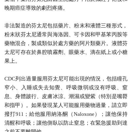
晚期癌症導致的劇烈疼痛。
非法製造的芬太尼包括藥片、粉末和液體三種形式，
粉末狀芬太尼通常與海洛因、可卡因和甲基苯丙胺等
藥物混合，製成類似於處方藥的阿片類藥片。液體芬
太尼可存在於鼻腔噴霧劑、眼藥水、滴在紙上或小糖
果上。
CDC列出過量服用芬太尼可能出現的情況，包括瞳孔
窄小、入睡或失去知覺、呼吸微弱或沒有呼吸、窒
息、身體跛行、皮膚冰涼、潮濕或變紫（特別是嘴脣
和指甲）。如果發現某人可能服用藥物過量，請立即
撥打911；給他服用納洛酮（Naloxone）；讓他保持
清醒和呼吸；讓他側臥以防止窒息；在緊急援助到達
之前不要離開他。