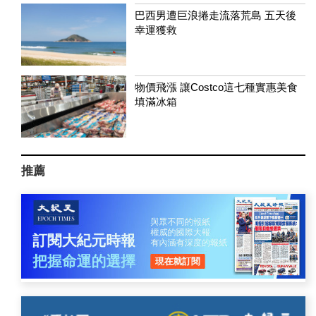
巴西男遭巨浪捲走流落荒島 五天後
幸運獲救
物價飛漲 讓Costco這七種實惠美食
填滿冰箱
推薦