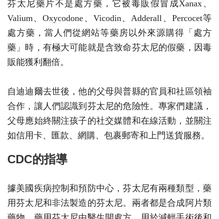
芬太尼藥片不是處方藥，它被毒販假冒成Xanax、
Valium、Oxycodone、Vicodin、Adderall、Percocet等
處方藥，當人們從網站等藥房以外來源購得「處方
藥」時，有極大可能就是含致命芬太尼的假藥，因毒
販能獲利翻倍。
自迪迪爾去世後，他的父母與普縣的官員和社區領袖
合作，讓人們認識到芬太尼的危險性。專家們建議，
父母應始終關注孩子的社交媒體和在線活動，並關注
如信用卡、匯款、網購、包裹郵寄和上門送貨服務。
CDC的指導
據美國疾病控制和預防中心，芬太尼有兩種類型，藥
用芬太尼和非法製造的芬太尼。兩者都是合成阿片類
藥物，藥用芬太尼由醫生開處方，用於減輕手術後和