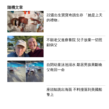
隨機文章
22週出生寶寶奇蹟生存 「她是上天
的禮物」
不願老父進療養院 兒子放棄一切照
顧病父
自閉幼童泳池溺水 鄰居男孩果斷喚
父救回一命
座頭鯨跳出海面 不料撞落到美國船
隻上