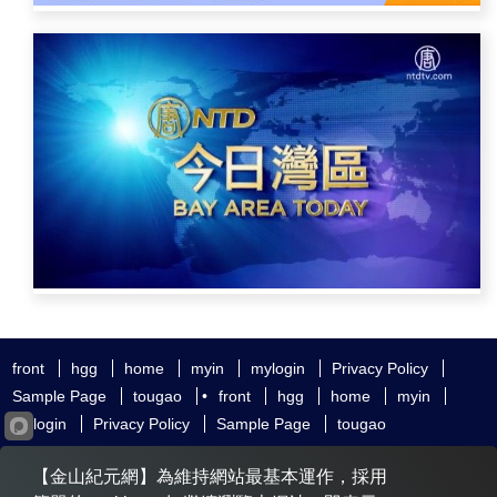
front
hgg
home
myin
mylogin
Privacy Policy
Sample Page
tougao
•
front
hgg
home
myin
mylogin
Privacy Policy
Sample Page
tougao
友好鏈接
追查國際
新唐人電視
神韻藝術團
【金山紀元網】為維持網站最基本運作，採用
大紀元時報
希望之聲
全球退黨服務中心
明慧網
動態網