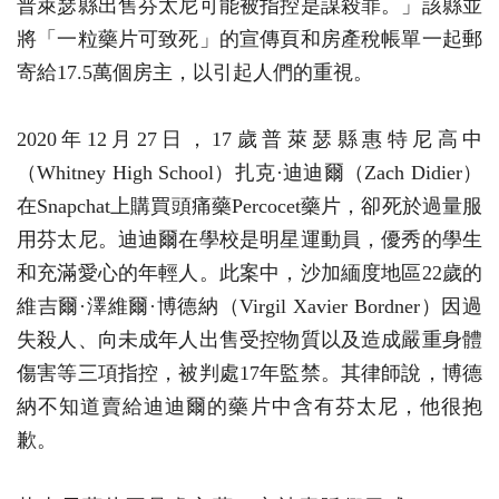
普萊瑟縣出售芬太尼可能被指控是謀殺罪。」該縣並
將「一粒藥片可致死」的宣傳頁和房產稅帳單一起郵
寄給17.5萬個房主，以引起人們的重視。
2020年12月27日，17歲普萊瑟縣惠特尼高中
（Whitney High School）扎克·迪迪爾（Zach Didier）
在Snapchat上購買頭痛藥Percocet藥片，卻死於過量服
用芬太尼。迪迪爾在學校是明星運動員，優秀的學生
和充滿愛心的年輕人。此案中，沙加緬度地區22歲的
維吉爾·澤維爾·博德納（Virgil Xavier Bordner）因過
失殺人、向未成年人出售受控物質以及造成嚴重身體
傷害等三項指控，被判處17年監禁。其律師說，博德
納不知道賣給迪迪爾的藥片中含有芬太尼，他很抱
歉。