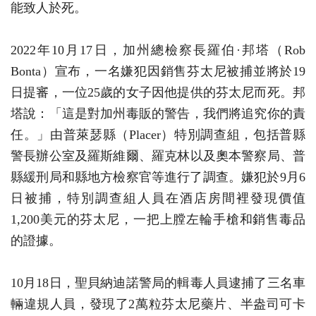
能致人於死。
2022年10月17日，加州總檢察長羅伯·邦塔（Rob
Bonta）宣布，一名嫌犯因銷售芬太尼被捕並將於19
日提審，一位25歲的女子因他提供的芬太尼而死。邦
塔說：「這是對加州毒販的警告，我們將追究你的責
任。」由普萊瑟縣（Placer）特別調查組，包括普縣
警長辦公室及羅斯維爾、羅克林以及奧本警察局、普
縣緩刑局和縣地方檢察官等進行了調查。嫌犯於9月6
日被捕，特別調查組人員在酒店房間裡發現價值
1,200美元的芬太尼，一把上膛左輪手槍和銷售毒品
的證據。
10月18日，聖貝納迪諾警局的輯毒人員逮捕了三名車
輛違規人員，發現了2萬粒芬太尼藥片、半盎司可卡