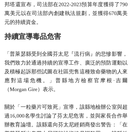
邦塔還宣布，司法部在2022-2023預算年度獲得了790
萬美元以在司法部內創建執法規劃，並獲得670萬美
元的持續資金。
持續宣導毒品危害
「普萊瑟縣受到全國芬太尼『流行病』的悲慘影響，
我們致力於通過持續的宣導工作、廣泛的預防運動以
及積極起訴那些試圖在社區兜售這種致命藥物的人來
應對這場危機。」普縣地方檢察官摩根·吉爾
（Morgan Gire）表示。
關於「一粒藥片可致死」宣導，該縣地檢辦公室與超
過16,000名學生討論了芬太尼危害，並與家長合作舉
辦教育論壇。該縣還向芬太尼經銷商發出警告：「在