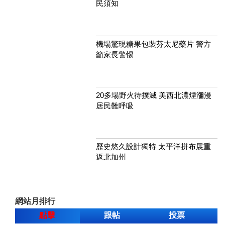
民須知
機場驚現糖果包裝芬太尼藥片 警方
籲家長警惕
20多場野火待撲滅 美西北濃煙瀰漫
居民難呼吸
歷史悠久設計獨特 太平洋拼布展重
返北加州
網站月排行
點擊
跟帖
投票