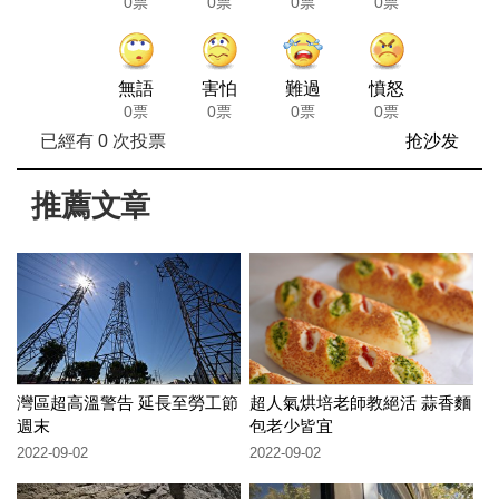
0票
0票
0票
0票
無語
害怕
難過
憤怒
0票
0票
0票
0票
已經有
0
次投票
抢沙发
推薦文章
灣區超高溫警告 延長至勞工節
超人氣烘培老師教絕活 蒜香麵
週末
包老少皆宜
2022-09-02
2022-09-02