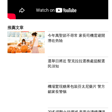
推薦文章
今年萬聖節不尋常 家長司機需避開
潛在危險
選舉日將近 聖克拉拉選務處提醒選
民須知
機場驚現糖果包裝芬太尼藥片 警方
籲家長警惕
20多場野火待撲滅 美西北濃煙瀰漫