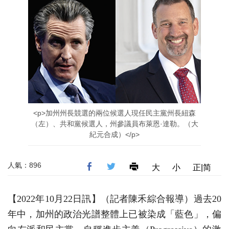
<p>加州州長競選的兩位候選人現任民主黨州長紐森
（左）、共和黨候選人，州參議員布萊恩·達勒。（大
紀元合成）</p>
人氣：896
大
小
正|简
【2022年10月22日訊】（記者陳禾綜合報導）過去20
年中，加州的政治光譜整體上已被染成「藍色」，偏