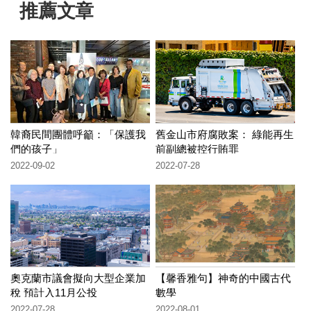
推薦文章
韓裔民間團體呼籲：「保護我
舊金山市府腐敗案： 綠能再生
們的孩子」
前副總被控行賄罪
2022-09-02
2022-07-28
奧克蘭市議會擬向大型企業加
【馨香雅句】神奇的中國古代
稅 預計入11月公投
數學
2022-07-28
2022-08-01