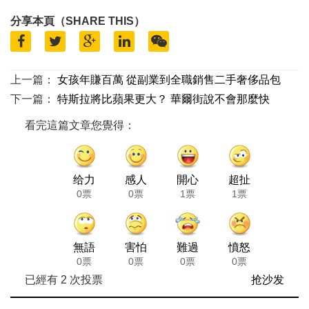
分享本頁（SHARE THIS）
上一篇：
女孩年賺百萬 從副業到全職銷售二手奢侈品包
下一篇：
特斯拉將比蘋果更大？ 華爾街說不會那麼快
看完這篇文章您覺得：
给力
感人
開心
超扯
0票
0票
1票
1票
無語
害怕
難過
憤怒
0票
0票
0票
0票
已經有
2
次投票
抢沙发