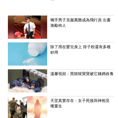
獨手男子克服萬難成為飛行員 出書
激勵他人
除了用在嬰兒身上 痱子粉還有多種
妙用
溫馨視頻：黑猩猩寶寶被它姨媽收養
天堂真實存在：女子死後與神相見
獲重生