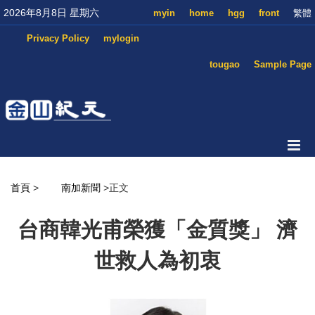
2026年8月8日 星期六
myin
home
hgg
front
繁體
Privacy Policy
mylogin
tougao
Sample Page
首頁
>
南加新聞
>正文
台商韓光甫榮獲「金質獎」 濟
世救人為初衷