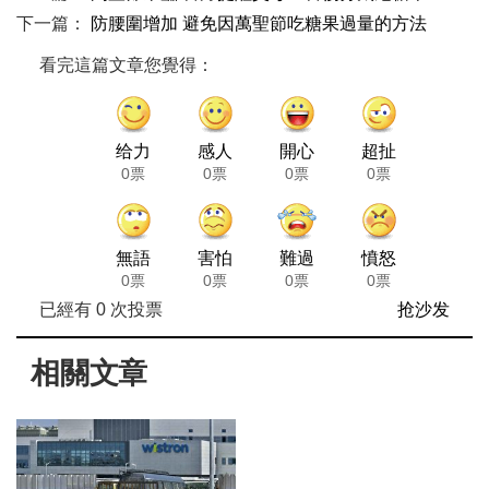
下一篇：
防腰圍增加 避免因萬聖節吃糖果過量的方法
看完這篇文章您覺得：
给力
感人
開心
超扯
0票
0票
0票
0票
無語
害怕
難過
憤怒
0票
0票
0票
0票
已經有
0
次投票
抢沙发
相關文章