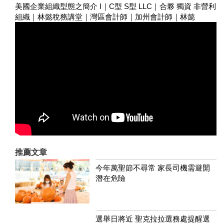
美國企業組織型態之簡介 I｜C型 S型 LLC｜合夥 獨資 非營利
組織｜林懿稅務講堂｜灣區會計師｜加州會計師｜林懿
推薦文章
今年萬聖節不尋常 家長司機需避開
潛在危險
選舉日將近 聖克拉拉選務處提醒選