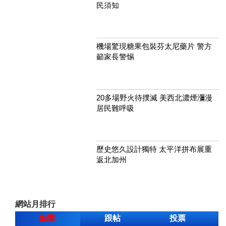
民須知
機場驚現糖果包裝芬太尼藥片 警方
籲家長警惕
20多場野火待撲滅 美西北濃煙瀰漫
居民難呼吸
歷史悠久設計獨特 太平洋拼布展重
返北加州
網站月排行
點擊
跟帖
投票