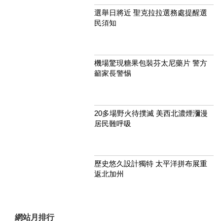
選舉日將近 聖克拉拉選務處提醒選
民須知
機場驚現糖果包裝芬太尼藥片 警方
籲家長警惕
20多場野火待撲滅 美西北濃煙瀰漫
居民難呼吸
歷史悠久設計獨特 太平洋拼布展重
返北加州
網站月排行