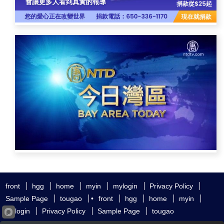
front
hgg
home
myin
mylogin
Privacy Policy
Sample Page
tougao
•
front
hgg
home
myin
mylogin
Privacy Policy
Sample Page
tougao