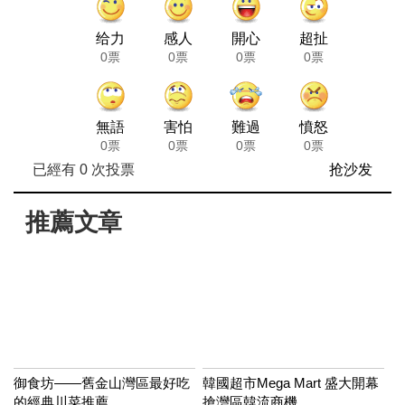
给力
感人
開心
超扯
0票
0票
0票
0票
無語
害怕
難過
憤怒
0票
0票
0票
0票
已經有
0
次投票
抢沙发
推薦文章
御食坊——舊金山灣區最好吃
韓國超市Mega Mart 盛大開幕
的經典川菜推薦
搶灣區韓流商機