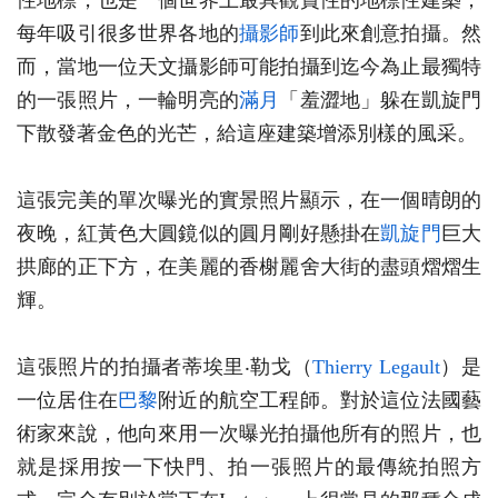
性地標，也是一個世界上最具觀賞性的地標性建築，
每年吸引很多世界各地的
攝影師
到此來創意拍攝。然
而，當地一位天文攝影師可能拍攝到迄今為止最獨特
的一張照片，一輪明亮的
滿月
「羞澀地」躲在凱旋門
下散發著金色的光芒，給這座建築增添別樣的風采。
這張完美的單次曝光的實景照片顯示，在一個晴朗的
夜晚，紅黃色大圓鏡似的圓月剛好懸掛在
凱旋門
巨大
拱廊的正下方，在美麗的香榭麗舍大街的盡頭熠熠生
輝。
這張照片的拍攝者蒂埃里‧勒戈（
Thierry Legault
）是
一位居住在
巴黎
附近的航空工程師。對於這位法國藝
術家來說，他向來用一次曝光拍攝他所有的照片，也
就是採用按一下快門、拍一張照片的最傳統拍照方