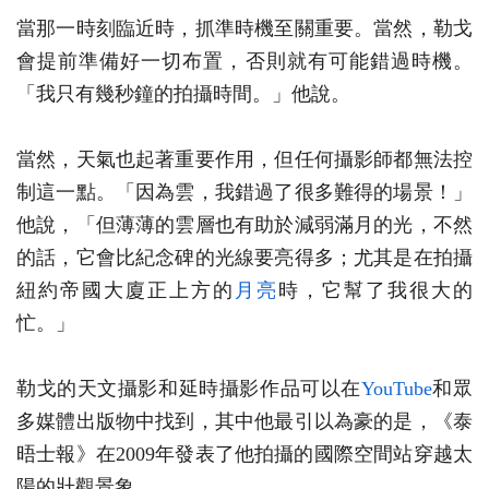
當那一時刻臨近時，抓準時機至關重要。當然，勒戈
會提前準備好一切布置，否則就有可能錯過時機。
「我只有幾秒鐘的拍攝時間。」他說。
當然，天氣也起著重要作用，但任何攝影師都無法控
制這一點。「因為雲，我錯過了很多難得的場景！」
他說，「但薄薄的雲層也有助於減弱滿月的光，不然
的話，它會比紀念碑的光線要亮得多；尤其是在拍攝
紐約帝國大廈正上方的
月亮
時，它幫了我很大的
忙。」
勒戈的天文攝影和延時攝影作品可以在
YouTube
和眾
多媒體出版物中找到，其中他最引以為豪的是，《泰
晤士報》在2009年發表了他拍攝的國際空間站穿越太
陽的壯觀景象。