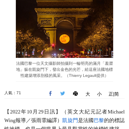
法國巴黎一位天文攝影師拍攝到一輪明亮的滿月「羞澀
地」躲在凱旋門下，發出金色的光芒，給這座法國地標
性建築增添別樣的風采。（Thierry Legault提供）
人氣：71
大
小
正|简
【2022年10月29日訊】（英文大紀元記者Michael
Wing報導／張雨霏編譯）
凱旋門
是法國
巴黎
的的標誌