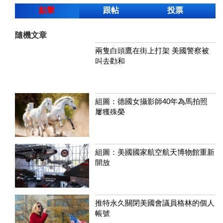
點擊
跟帖
投票
隨機文章
兩隻白頭鷹在街上打架 美國警察被
叫去勸和
組圖：德國女攝影師40年為馬拍照
屢獲殊榮
組圖：美國國家航空航天博物館重新
開放
推特永久關閉美國會議員格林的個人
帳號