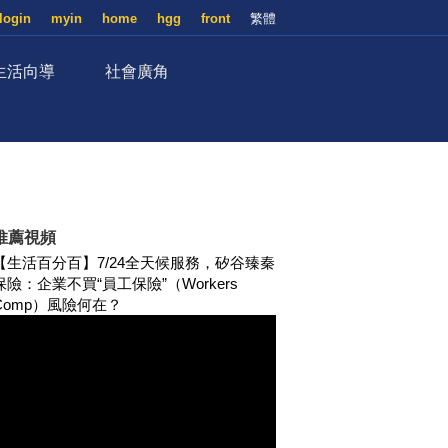
login
myin
home
hgg
front
繁體
生活向導
社會廣角
推薦視頻
【生活百分百】7/24全天候服務，矽谷臻秦
保險：企業不買“員工保險”（Workers
Comp）風險何在？