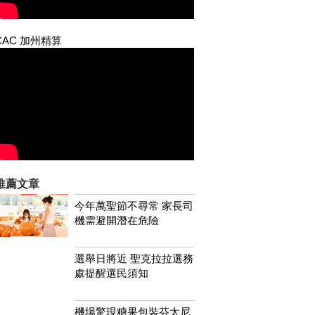
CAC 加州精算
推薦文章
今年萬聖節不尋常 家長司
機需避開潛在危險
選舉日將近 聖克拉拉選務
處提醒選民須知
機場驚現糖果包裝芬太尼