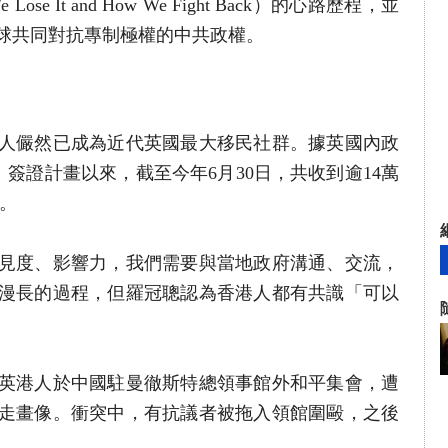
Lose It and How We Fight Back）的心路歷程，並
球共同對抗專制極權的中共政權。
人儼然已成為近代英國最大移民社群。據英國內政
+1」簽證計畫以來，截至今年6月30日，共收到逾14萬
出。
見度、影響力，我們需要與當地政府溝通、交流，
漫長的過程，但羅冠聰認為香港人都有共識「可以
，居英港人於中國駐曼徹斯特總領事館外和平集會，遭
走畫像。衝突中，有抗議者被拖入領館圍毆，之後