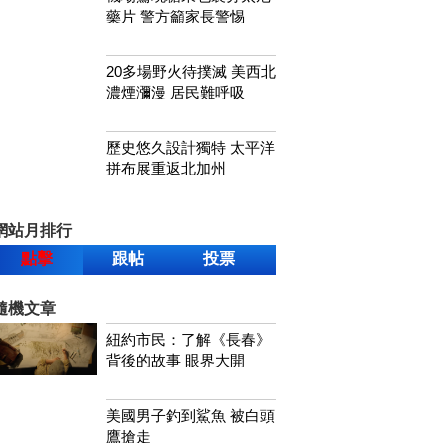
藥片 警方籲家長警惕
20多場野火待撲滅 美西北
濃煙瀰漫 居民難呼吸
歷史悠久設計獨特 太平洋
拼布展重返北加州
網站月排行
點擊
跟帖
投票
隨機文章
紐約市民：了解《長春》
背後的故事 眼界大開
美國男子釣到鯊魚 被白頭
鷹搶走