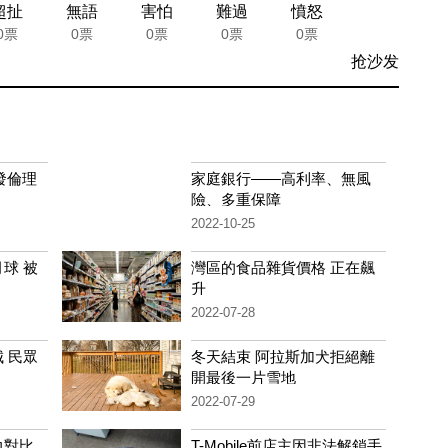
超扯
無語
害怕
難過
憤怒
0票
0票
0票
0票
0票
抢沙发
發倫理
家庭銀行——高利率、無風
險、多重保障
2022-10-25
球 被
灣區的食品雜貨價格 正在飆
升
2022-07-28
 民眾
冬天結束 阿拉斯加犬拒絕離
開最後一片雪地
2022-07-29
力對比
T-Mobile前店主因非法解鎖手