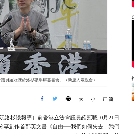
立法會議員羅冠聰於洛杉磯舉辦簽書會。（新唐人電視台）
大
小
正|简
徐曼沅洛杉磯報導）前香港立法會議員羅冠聰10月21日
分享創作首部英文書《自由──我們如何失去，我們