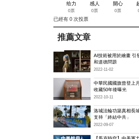
给力
感人
開心
0票
0票
0票
已經有
0
次投票
推薦文章
AI技術被用於繪畫 引
和道德問題
2022-11-02
中華民國國旗曾登上月
收藏50年後曝光
2022-10-11
洛城法輪功築真相長城
支持「終結中共」
2022-09-07
【馬克時空】中美軍