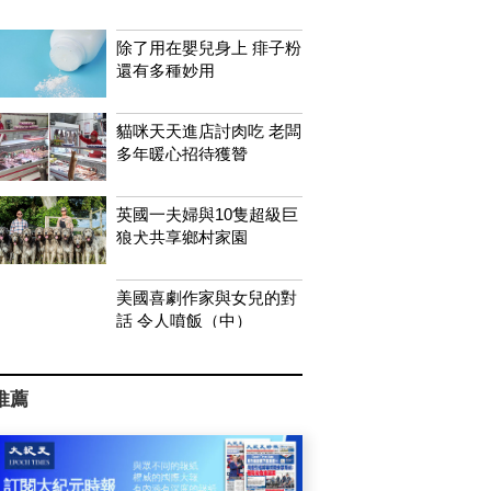
除了用在嬰兒身上 痱子粉
還有多種妙用
貓咪天天進店討肉吃 老闆
多年暖心招待獲贊
英國一夫婦與10隻超級巨
狼犬共享鄉村家園
美國喜劇作家與女兒的對
話 令人噴飯（中）
推薦