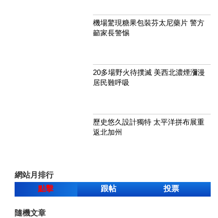
機場驚現糖果包裝芬太尼藥片 警方
籲家長警惕
20多場野火待撲滅 美西北濃煙瀰漫
居民難呼吸
歷史悠久設計獨特 太平洋拼布展重
返北加州
網站月排行
點擊
跟帖
投票
隨機文章