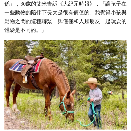
係」，30歲的艾米告訴《大紀元時報》，「讓孩子在
一些動物的陪伴下長大是很有價值的。我覺得小孩與
動物之間的這種聯繫，與僅僅和人類朋友一起玩耍的
體驗是不同的。」