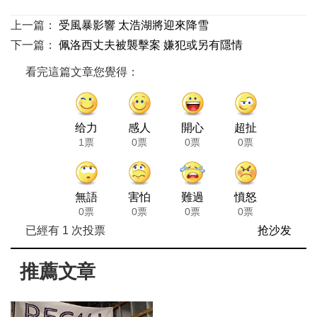
上一篇：
受風暴影響 太浩湖將迎來降雪
下一篇：
佩洛西丈夫被襲擊案 嫌犯或另有隱情
看完這篇文章您覺得：
给力
感人
開心
超扯
1票
0票
0票
0票
無語
害怕
難過
憤怒
0票
0票
0票
0票
已經有
1
次投票
抢沙发
推薦文章