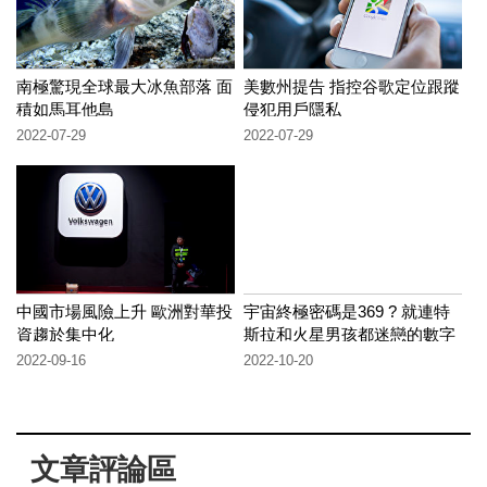
南極驚現全球最大冰魚部落 面
美數州提告 指控谷歌定位跟蹤
積如馬耳他島
侵犯用戶隱私
2022-07-29
2022-07-29
中國市場風險上升 歐洲對華投
宇宙終極密碼是369 ? 就連特
資趨於集中化
斯拉和火星男孩都迷戀的數字
!【地球旅館】
2022-09-16
2022-10-20
文章評論區