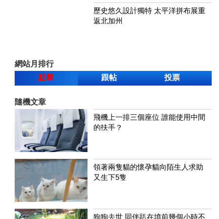
歷史悠久設計獨特 太平洋拼布展重
返北加州
網站月排行
點擊
跟帖
投票
隨機文章
飛機上一排三個座位 誰能使用中間
的扶手？
領著兩隻貓的懷孕貓向陌生人求助
又生下5隻
狗狗去世 同伴趴在墳前幾個小時不