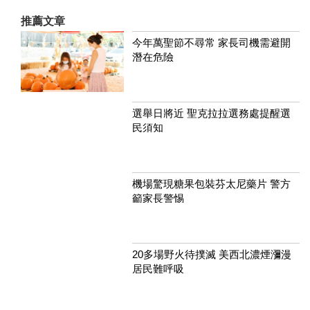
推薦文章
今年萬聖節不尋常 家長司機需避開
潛在危險
選舉日將近 聖克拉拉選務處提醒選
民須知
機場驚現糖果包裝芬太尼藥片 警方
籲家長警惕
20多場野火待撲滅 美西北濃煙瀰漫
居民難呼吸