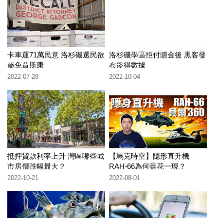
卡車運71萬民意 洛杉磯選民欲
洛杉磯學區拒付贖金後 黑客發
罷免賈斯康
布盜得數據
2022-07-28
2022-10-04
抵押貸款利率上升 灣區哪些城
【馬克時空】隱形直升機
市房價跌幅最大？
RAH-66為何曇花一現？
2022-10-21
2022-08-01