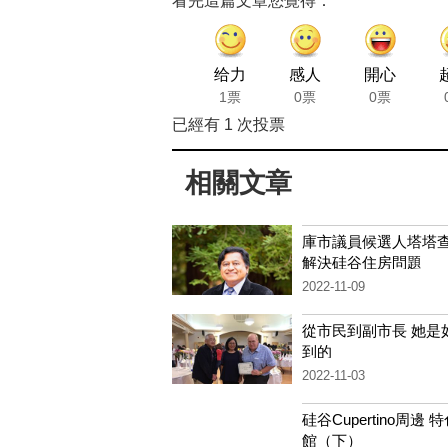
看完這篇文章您覺得：
给力
感人
開心
1票
0票
0票
已經有
1
次投票
相關文章
庫市議員候選人塔塔
解決硅谷住房問題
2022-11-09
從市民到副市長 她是
到的
2022-11-03
硅谷Cupertino周邊 
館（下）