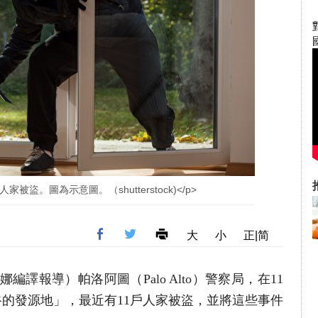
家被盜。圖為示意圖。（shutterstock)</p>
大
小
正|简
娜編譯報導）帕洛阿圖（Palo Alto）警察局，在11
谷的發源地」，最近有11戶人家被盜，並將這些事件