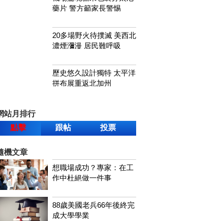
藥片 警方籲家長警惕
20多場野火待撲滅 美西北
濃煙瀰漫 居民難呼吸
歷史悠久設計獨特 太平洋
拼布展重返北加州
網站月排行
點擊
跟帖
投票
隨機文章
想職場成功？專家：在工
作中杜絕做一件事
88歲美國老兵66年後終完
成大學學業