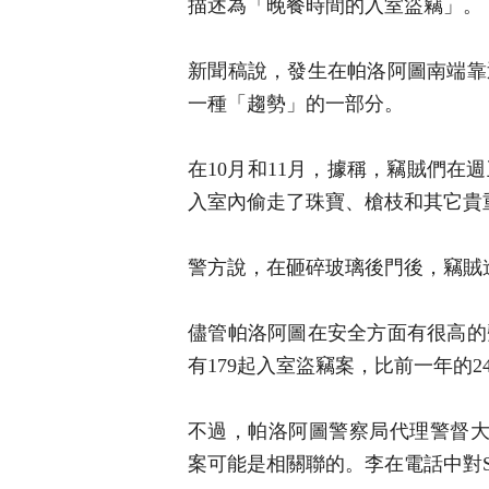
描述為「晚餐時間的入室盜竊」。
新聞稿說，發生在帕洛阿圖南端靠
一種「趨勢」的一部分。
在10月和11月，據稱，竊賊們在
入室內偷走了珠寶、槍枝和其它貴
警方說，在砸碎玻璃後門後，竊賊
儘管帕洛阿圖在安全方面有很高的
有179起入室盜竊案，比前一年的2
不過，帕洛阿圖警察局代理警督大衛⋯
案可能是相關聯的。李在電話中對S