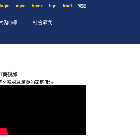
login
myin
home
hgg
front
繁體
生活向導
社會廣角
推薦視頻
著名韓國豆腐煲的家庭做法