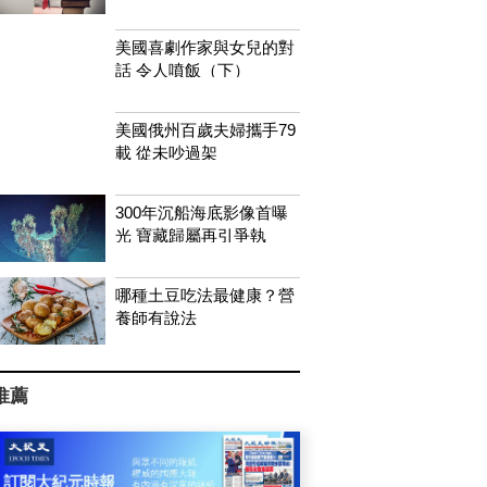
美國喜劇作家與女兒的對
話 令人噴飯（下）
美國俄州百歲夫婦攜手79
載 從未吵過架
300年沉船海底影像首曝
光 寶藏歸屬再引爭執
哪種土豆吃法最健康？營
養師有說法
推薦