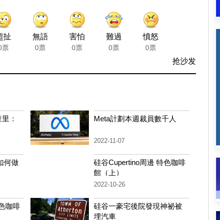
超扯
無語
害怕
難過
憤怒
0票
0票
0票
0票
0票
抢沙发
查里：
Meta計劃本週裁員數千人
2022-11-07
如何做
硅谷Cupertino周邊 特色咖啡
館（上）
2022-10-26
特色咖啡
硅谷一豪宅後院發現神祕被
埋汽車