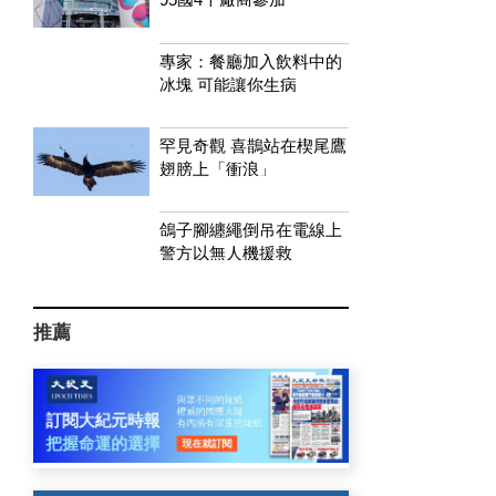
專家：餐廳加入飲料中的
冰塊 可能讓你生病
罕見奇觀 喜鵲站在楔尾鷹
翅膀上「衝浪」
鴿子腳纏繩倒吊在電線上
警方以無人機援救
推薦