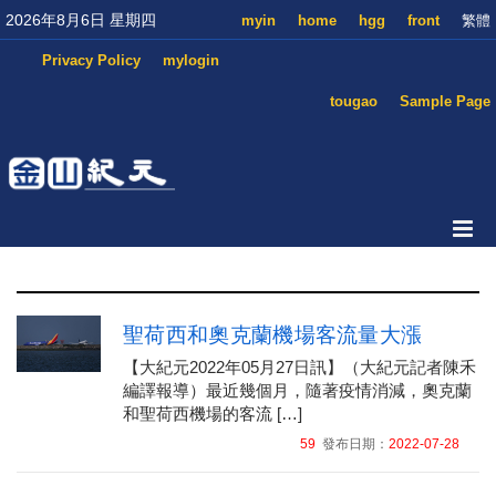
2026年8月6日 星期四
myin
home
hgg
front
繁體
Privacy Policy
mylogin
tougao
Sample Page
聖荷西和奧克蘭機場客流量大漲
【大紀元2022年05月27日訊】（大紀元記者陳禾
編譯報導）最近幾個月，隨著疫情消減，奧克蘭
和聖荷西機場的客流 […]
59
發布日期：
2022-07-28