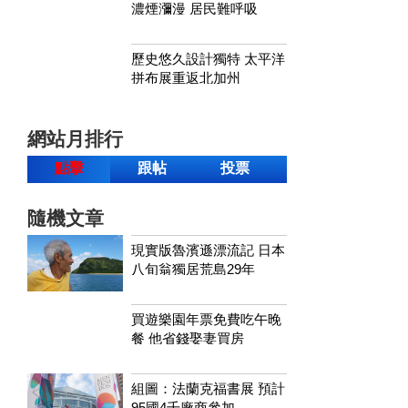
濃煙瀰漫 居民難呼吸
歷史悠久設計獨特 太平洋
拼布展重返北加州
網站月排行
點擊
跟帖
投票
隨機文章
現實版魯濱遜漂流記 日本
八旬翁獨居荒島29年
買遊樂園年票免費吃午晚
餐 他省錢娶妻買房
組圖：法蘭克福書展 預計
95國4千廠商參加