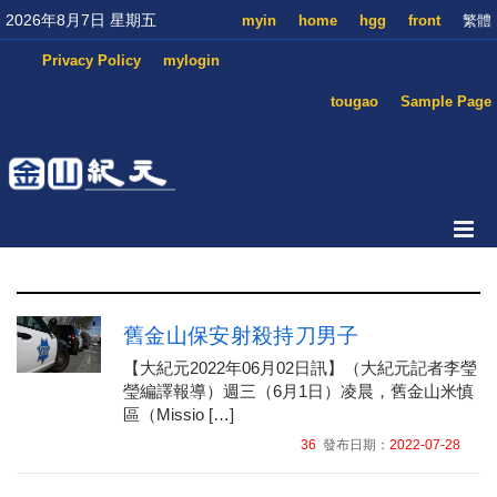
2026年8月7日 星期五
myin
home
hgg
front
繁體
Privacy Policy
mylogin
tougao
Sample Page
舊金山保安射殺持刀男子
【大紀元2022年06月02日訊】（大紀元記者李瑩
瑩編譯報導）週三（6月1日）凌晨，舊金山米慎
區（Missio […]
36
發布日期：
2022-07-28