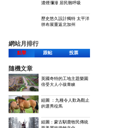
濃煙瀰漫 居民難呼吸
歷史悠久設計獨特 太平洋
拼布展重返北加州
網站月排行
點擊
跟帖
投票
隨機文章
英國奇特的工地主題樂園
倍受大人小孩青睞
組圖 ：九種令人歎為觀止
的選秀役馬
組圖：蒙古馴鹿牧民傳統
而美麗的遊牧文化