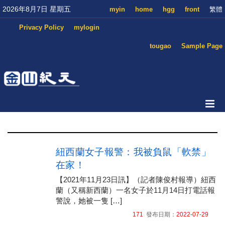
2026年8月7日 星期五
myin
home
hgg
front
繁體
Privacy Policy
mylogin
tougao
Sample Page
紐西蘭女子報警：我被負鼠「軟禁」
在家！
【2021年11月23日訊】（記者陳俊村報導）紐西
蘭（又稱新西蘭）一名女子於11月14日打電話報
警說，她被一隻 […]
171
發布日期：
2022-07-29