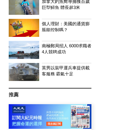
加拿大釣魚嚮導捕獲百歲
巨型鱘魚 體長超3米
個人理財：美國的通貨膨
脹能控制嗎？
南極郵局招人 6000求職者
4人競聘成功
英男以裝甲運兵車提供載
客服務 霸氣十足
推薦