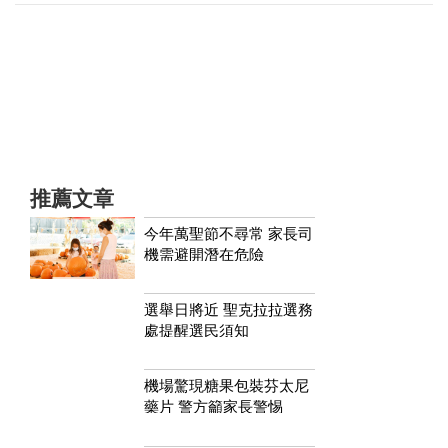
推薦文章
今年萬聖節不尋常 家長司
機需避開潛在危險
選舉日將近 聖克拉拉選務
處提醒選民須知
機場驚現糖果包裝芬太尼
藥片 警方籲家長警惕