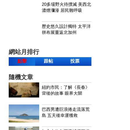
20多場野火待撲滅 美西北
濃煙瀰漫 居民難呼吸
歷史悠久設計獨特 太平洋
拼布展重返北加州
網站月排行
點擊
跟帖
投票
隨機文章
紐約市民：了解《長春》
背後的故事 眼界大開
巴西男遭巨浪捲走流落荒
島 五天後幸運獲救