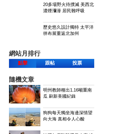
20多場野火待撲滅 美西北
濃煙瀰漫 居民難呼吸
歷史悠久設計獨特 太平洋
拼布展重返北加州
網站月排行
點擊
跟帖
投票
隨機文章
明州教師種出1.16噸重南
瓜 刷新美國紀錄
狗狗每天獨坐海邊深情望
向大海 真相令人心酸