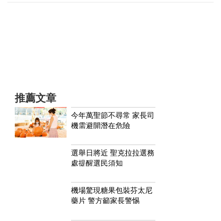
推薦文章
今年萬聖節不尋常 家長司
機需避開潛在危險
選舉日將近 聖克拉拉選務
處提醒選民須知
機場驚現糖果包裝芬太尼
藥片 警方籲家長警惕