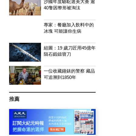
沙國年度駱駝選美大賽 逾
40隻因整形被淘汰
專家：餐廳加入飲料中的
冰塊 可能讓你生病
組圖：19 歲刀匠用45億年
隕石鍛鑄寶刀
一位收藏鐘錶的警察 藏品
可追溯到1850年
推薦