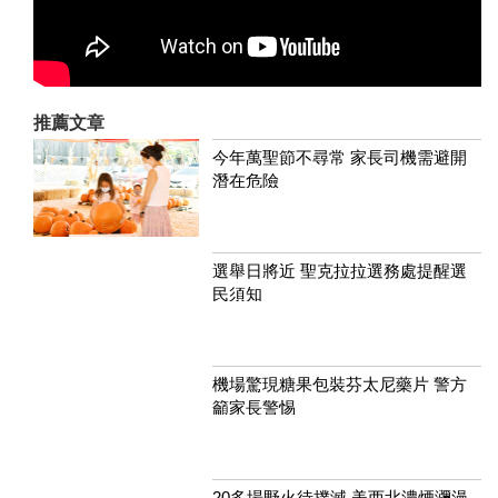
推薦文章
今年萬聖節不尋常 家長司機需避開
潛在危險
選舉日將近 聖克拉拉選務處提醒選
民須知
機場驚現糖果包裝芬太尼藥片 警方
籲家長警惕
20多場野火待撲滅 美西北濃煙瀰漫