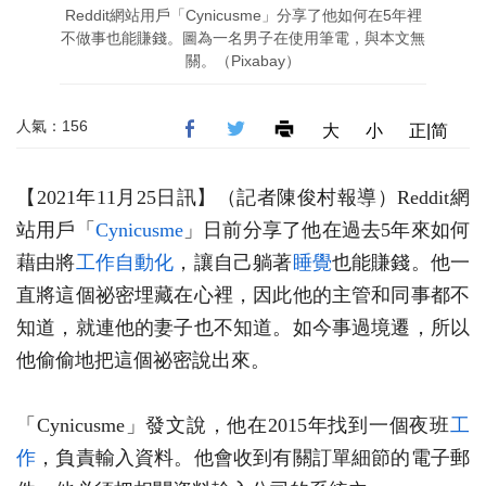
Reddit網站用戶「Cynicusme」分享了他如何在5年裡
不做事也能賺錢。圖為一名男子在使用筆電，與本文無
關。（Pixabay）
人氣：156
大
小
正|简
【2021年11月25日訊】（記者陳俊村報導）Reddit網
站用戶「
Cynicusme
」日前分享了他在過去5年來如何
藉由將
工作
自動化
，讓自己躺著
睡覺
也能賺錢。他一
直將這個祕密埋藏在心裡，因此他的主管和同事都不
知道，就連他的妻子也不知道。如今事過境遷，所以
他偷偷地把這個祕密說出來。
「Cynicusme」發文說，他在2015年找到一個夜班
工
作
，負責輸入資料。他會收到有關訂單細節的電子郵