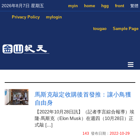
2026年8月7日 星期五
myin
home
hgg
front
繁體
Privacy Policy
mylogin
tougao
Sample Page
馬斯克敲定收購後首發推：讓小鳥獲
自由身
【2022年10月28日訊】（記者李言綜合報導）埃
隆‧馬斯克（Elon Musk）在週四（10月28日）正
式敲 […]
143
發布日期：
2022-10-29