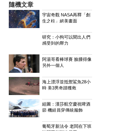
隨機文章
宇宙奇觀 NASA再釋「創
生之柱」絕美畫面
研究：小狗可以聞出人們
感受到的壓力
阿湯哥看棒球賽 臉腫得像
另外一個人
海上漂浮並抵禦鯊魚28小
時 美3男奇蹟獲救
組圖：漢莎航空慶祝啤酒
節 機組員穿傳統服飾
葡萄牙新法令 老闆在下班