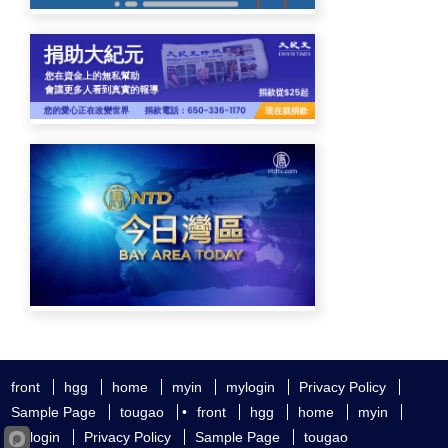
front
hgg
home
myin
mylogin
Privacy Policy
Sample Page
tougao
•
front
hgg
home
myin
mylogin
Privacy Policy
Sample Page
tougao