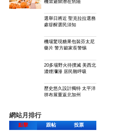
機需避開潛在危險
選舉日將近 聖克拉拉選務
處提醒選民須知
機場驚現糖果包裝芬太尼
藥片 警方籲家長警惕
20多場野火待撲滅 美西北
濃煙瀰漫 居民難呼吸
歷史悠久設計獨特 太平洋
拼布展重返北加州
網站月排行
點擊
跟帖
投票