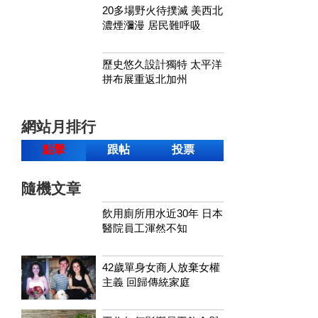
20多場野火待撲滅 美西北
濃煙瀰漫 居民難呼吸
歷史悠久設計獨特 太平洋
拼布展重返北加州
網站月排行
點擊
跟帖
投票
隨機文章
飲用廁所用水近30年 日本
醫院員工渾然不知
42歲單身女商人放棄女權
主義 回歸傳統家庭