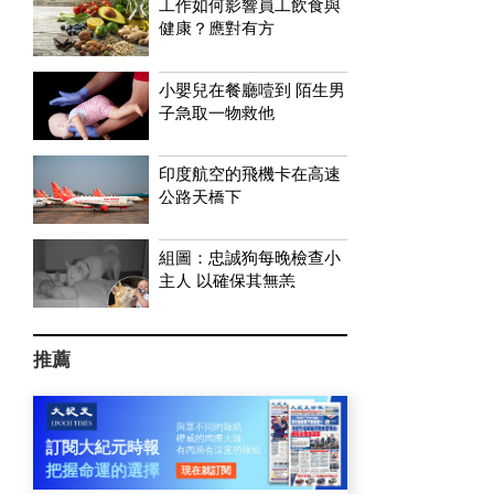
工作如何影響員工飲食與
健康？應對有方
小嬰兒在餐廳噎到 陌生男
子急取一物救他
印度航空的飛機卡在高速
公路天橋下
組圖：忠誠狗每晚檢查小
主人 以確保其無恙
推薦