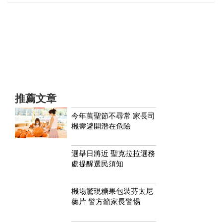
推薦文章
今年萬聖節不尋常 家長司
機需避開潛在危險
選舉日將近 聖克拉拉選務
處提醒選民須知
機場驚現糖果包裝芬太尼
藥片 警方籲家長警惕