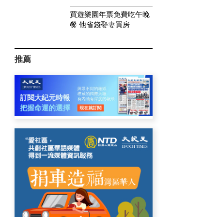
買遊樂園年票免費吃午晚
餐 他省錢娶妻買房
推薦