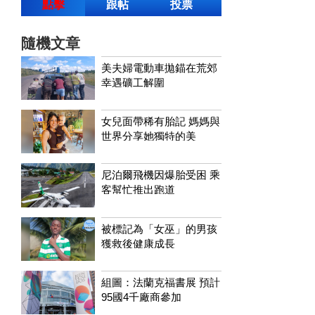
點擊
跟帖
投票
隨機文章
美夫婦電動車拋錨在荒郊
幸遇礦工解圍
女兒面帶稀有胎記 媽媽與
世界分享她獨特的美
尼泊爾飛機因爆胎受困 乘
客幫忙推出跑道
被標記為「女巫」的男孩
獲救後健康成長
組圖：法蘭克福書展 預計
95國4千廠商參加