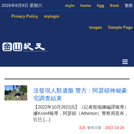
2026年8月8日 星期六
myin
home
hgg
front
繁體
Privacy Policy
mylogin
tougao
Sample Page
沒發現人類遺骸 警方：阿瑟頓神秘豪
宅調查結束
【2022年10月26日訊】（記者殷瑞娜編譯報導）
據Kron4報導，阿瑟頓（Atherton）警察局宣布，
它已 […]
319
發布日期：
2022-10-26