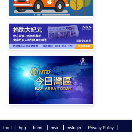
front
hgg
home
myin
mylogin
Privacy Policy