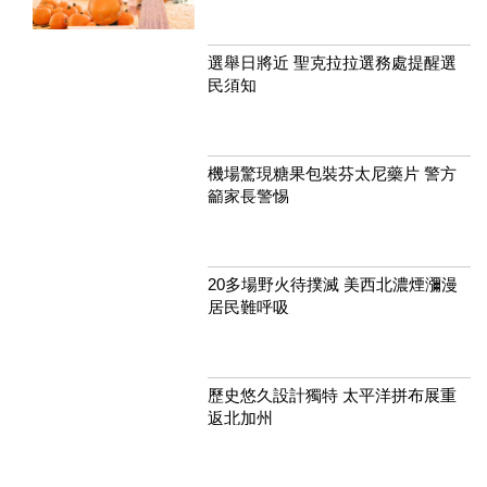
選舉日將近 聖克拉拉選務處提醒選
民須知
機場驚現糖果包裝芬太尼藥片 警方
籲家長警惕
20多場野火待撲滅 美西北濃煙瀰漫
居民難呼吸
歷史悠久設計獨特 太平洋拼布展重
返北加州