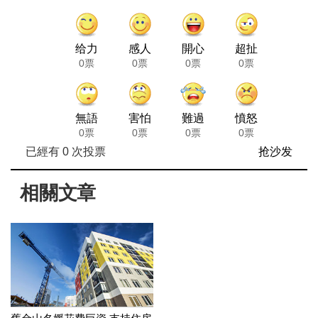
给力
感人
開心
超扯
0票
0票
0票
0票
無語
害怕
難過
憤怒
0票
0票
0票
0票
已經有
0
次投票
抢沙发
相關文章