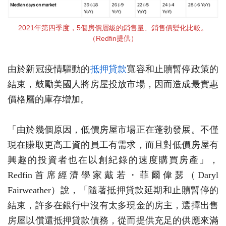
2021年第四季度，5個房價層級的銷售量、銷售價變化比較。
（Redfin提供）
由於新冠疫情驅動的
抵押貸款
寬容和止贖暫停政策的
結束，鼓勵美國人將房屋投放市場，因而造成最實惠
價格層的庫存增加。
「由於幾個原因，低價房屋市場正在蓬勃發展。不僅
現在賺取更高工資的員工有需求，而且對低價房屋有
興趣的投資者也在以創紀錄的速度購買房產」，
Redfin首席經濟學家戴若・菲爾偉瑟（Daryl
Fairweather）說，「隨著抵押貸款延期和止贖暫停的
結束，許多在銀行中沒有太多現金的房主，選擇出售
房屋以償還抵押貸款債務，從而提供充足的供應來滿