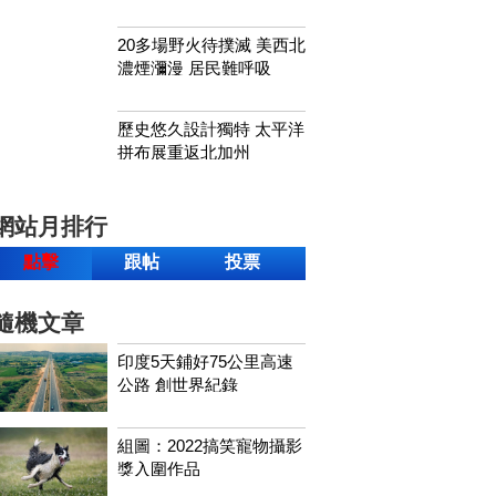
20多場野火待撲滅 美西北
濃煙瀰漫 居民難呼吸
歷史悠久設計獨特 太平洋
拼布展重返北加州
網站月排行
點擊
跟帖
投票
隨機文章
印度5天鋪好75公里高速
公路 創世界紀錄
組圖：2022搞笑寵物攝影
獎入圍作品