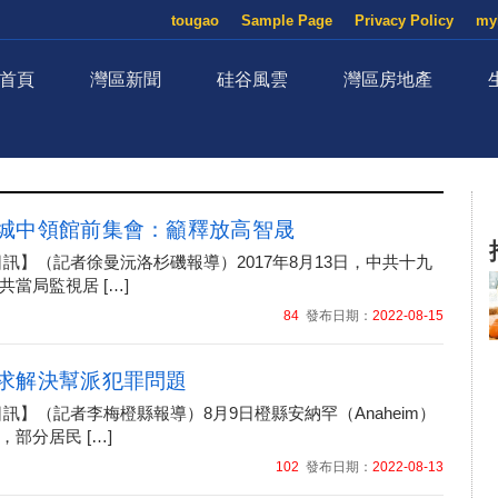
tougao
Sample Page
Privacy Policy
my
首頁
灣區新聞
硅谷風雲
灣區房地產
城中領館前集會：籲釋放高智晟
14日訊】（記者徐曼沅洛杉磯報導）2017年8月13日，中共十九
當局監視居 […]
84
發布日期：
2022-08-15
求解決幫派犯罪問題
13日訊】（記者李梅橙縣報導）8月9日橙縣安納罕（Anaheim）
部分居民 […]
102
發布日期：
2022-08-13