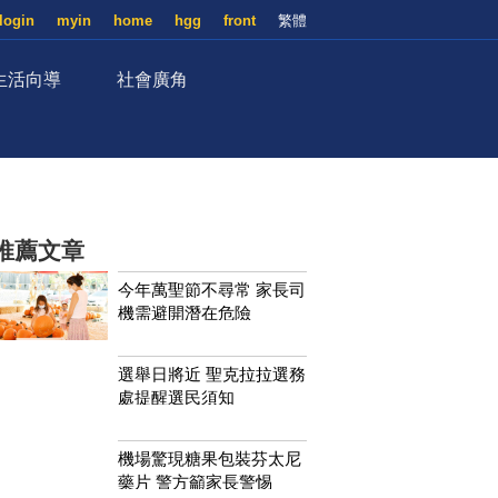
login
myin
home
hgg
front
繁體
生活向導
社會廣角
推薦文章
今年萬聖節不尋常 家長司
機需避開潛在危險
選舉日將近 聖克拉拉選務
處提醒選民須知
機場驚現糖果包裝芬太尼
藥片 警方籲家長警惕