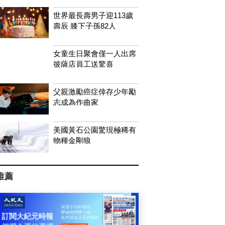
世界最長壽男子迎113歲
壽辰 膝下子孫82人
女童生日聚會僅一人出席
披薩店員工送驚喜
父親激勵癌症倖存少年勵
志成為作曲家
美國黃石公園驚現極稀有
物種金剛狼
推薦