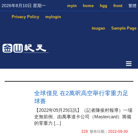
2026年8月10日 星期一
myin
home
hgg
front
繁體
Privacy Policy
mylogin
tougao
Sample Page
全球僅見 在2萬呎高空舉行零重力足
球賽
【2022年09月29日訊】（記者陳俊村報導）一場
史無前例、由萬事達卡公司（Mastercard）籌備
的零重力 […]
229
發布日期：
2022-09-30