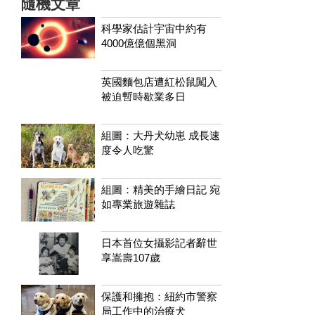
隨機文章
科學家估計宇宙中約有
4000億億個黑洞
英國麵包店遭紅松鼠闖入
被迫暫時歇業多日
組圖：大丹犬幼崽 成長速
度令人吃驚
組圖：精美的手繪日記 宛
如專業旅遊雜誌
日本首位女攝影記者辭世
享嵩壽107歲
保護和擁抱：紐約市警察
局工作中的治療犬