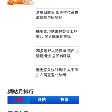
選舉日將近 聖克拉拉選務
處提醒選民須知
機場驚現糖果包裝芬太尼
藥片 警方籲家長警惕
20多場野火待撲滅 美西北
濃煙瀰漫 居民難呼吸
歷史悠久設計獨特 太平洋
拼布展重返北加州
網站月排行
點擊
跟帖
投票