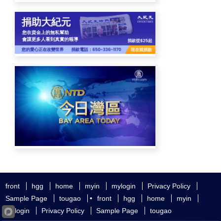
front
hgg
home
myin
mylogin
Privacy Policy
Sample Page
tougao
•
front
hgg
home
myin
mylogin
Privacy Policy
Sample Page
tougao