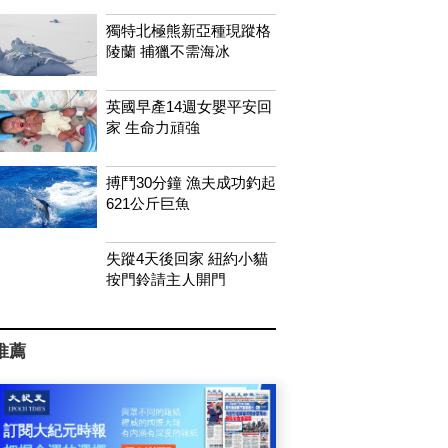
獨特北極熊新亞種現蹤格
陵蘭 捕獵不需海冰
英國早產14週女嬰平安回
家 生命力頑強
搏鬥30分鐘 漁夫成功釣起
621公斤巨魚
失蹤4天後回家 紐約小貓
按門鈴請主人開門
推薦