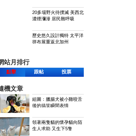
20多場野火待撲滅 美西北
濃煙瀰漫 居民難呼吸
歷史悠久設計獨特 太平洋
拼布展重返北加州
網站月排行
點擊
跟帖
投票
隨機文章
組圖：臘腸犬被小雞咬舌
後的搞笑瞬間表情
領著兩隻貓的懷孕貓向陌
生人求助 又生下5隻