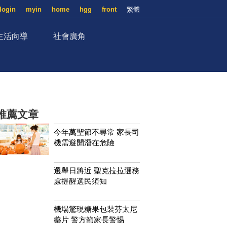
login
myin
home
hgg
front
繁體
生活向導
社會廣角
推薦文章
今年萬聖節不尋常 家長司
機需避開潛在危險
選舉日將近 聖克拉拉選務
處提醒選民須知
機場驚現糖果包裝芬太尼
藥片 警方籲家長警惕