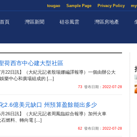
tougao
Sample Page
Privacy Policy
my
首頁
灣區新聞
硅谷風雲
灣區房地產
聖荷西市中心建大型社區
年07月22日訊】（大紀元記者殷瑞娜編譯報導）一個由辦公大
娛樂中心和廣場組成的 […]
73
發布日期：
2022-07-28
化2.6億美元缺口 州預算盈餘能出多少
05月26日訊】（大紀元記者周鳳臨綜合報導）加州火車
別化石燃料、轉向電 […]
62
發布日期：
2022-07-28