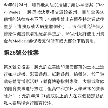
今年6月24日，聯邦最高法院推翻了羅訴韋德案（Roe
v. Wade），將墮胎決定權交還給各州。目前全美50
個州的法律各有不同，43個州禁止在懷孕特定週數後
墮胎（遭強姦或因病墮胎例外），45 個州允許個人
醫療保健提供者拒絕參與墮胎，16個州允許使用州資
金為Medicaid參保者支付所有或大部分墮胎費用。
第26號公投案
第26號公投案，將允許在美國印第安部落的土地上進
行如老虎機、彩票遊戲、紙牌遊戲、輪盤賭、骰子遊
戲等體育博彩活動（體育博彩指對專業、大學或業餘
的體育賽事進行投注，但高中和加州大學球隊的賽事
除外）；允許年滿 21歲或以上的人在四個指定縣的
私人賽馬場進行體育投注。