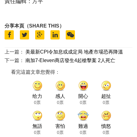
責任編輯：方平
分享本頁（SHARE THIS）
上一篇：
美最新CPI令加息或成定局 地產市場恐再降溫
下一篇：
南加7-Eleven商店發生4起槍擊案 2人死亡
看完這篇文章您覺得：
给力
感人
開心
超扯
0票
0票
0票
0票
無語
害怕
難過
憤怒
0票
0票
0票
0票