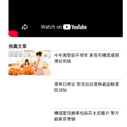
推薦文章
今年萬聖節不尋常 家長司機需避開
潛在危險
選舉日將近 聖克拉拉選務處提醒選
民須知
機場驚現糖果包裝芬太尼藥片 警方
籲家長警惕