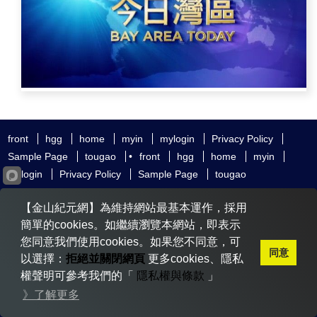
front
hgg
home
myin
mylogin
Privacy Policy
Sample Page
tougao
•
front
hgg
home
myin
mylogin
Privacy Policy
Sample Page
tougao
友好鏈接
追查國際
新唐人電視
神韻藝術團
【金山紀元網】為維持網站最基本運作，採用
大紀元時報
希望之聲
全球退黨服務中心
明慧網
動態網
簡單的cookies。如繼續瀏覽本網站，即表示
無界網
您同意我們使用cookies。如果您不同意，可
同意
以選擇：
拒絕並關閉網頁
更多cookies、隱私
權聲明可參考我們的「
隱私權與條款
」
Copyright © 2020-2026 金山紀元. All Rights Reserved.
》了解更多