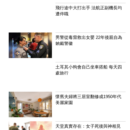
飛行途中大打出手 法航正副機長均
遭停職
男警從毒窟救出女嬰 22年後親自為
她戴警徽
土耳其小狗會自己坐車搭船 每天四
處旅行
懷舊夫婦將三居室翻修成1950年代
美麗家園
天堂真實存在：女子死後與神相見