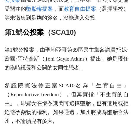
公投案
由加州選民投票決定，其中第一個公投案是備
受關注的
墮胎權提案
，而
教育自由提案
（選擇學校）
等未徵集到足夠的簽名，沒能進入公投。
第1號
公投案
（SCA10)
第1號公投案，由聖地亞哥第39區民主黨參議員托妮·
蓋爾·阿特金斯（Toni Gayle Atkins）提出，她是現任
的臨時議長和公開的女同性戀者。
參議院憲法修正案SCA10名為「生育自由」
（Reproductive freedom），但其實指「不生育的自
由」，即婦女在懷孕期間可選擇墮胎，也有選用或拒
絕避孕藥物的權利。如果通過，加州將成為墮胎合法
州，不論胎兒有多大。