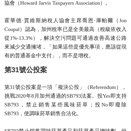
協會（Howard Jarvis Taxpayers Association）。
霍華德·賈維斯納稅人協會主席喬恩·庫帕爾（Jon
Coupal）認為，加州稅率已是全美最高（稅級依收入
從1%-13.3%），解決空污問題可通過改善高速公路
來減少交通擁堵，「如果這些是優先事項，應該從現
有的普通基金中支付」，而不是增稅。
第31號公投案
第31號公投案是一項「複決公投」（Referendum），
挑戰2020年8月加州通過的SB793法案。投Yes即支持
SB793，禁止銷售某些風味菸草；投No即廢除
SB793，使調味菸草銷售合法化。
SB793禁止銷售調味菸草產品和菸草產品增味劑，但