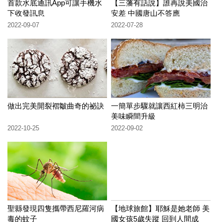
首款水底通訊App可讓手機水
【三藩有話說】誰再說美國治
下收發訊息
安差 中國唐山不答應
2022-09-07
2022-07-28
做出完美開裂褶皺曲奇的祕訣
一簡單步驟就讓西紅柿三明治
美味瞬間升級
2022-10-25
2022-09-02
聖縣發現四隻攜帶西尼羅河病
【地球旅館】耶穌是她老師 美
毒的蚊子
國女孩5歲失蹤 回到人間成