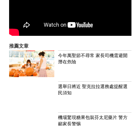
推薦文章
今年萬聖節不尋常 家長司機需避開
潛在危險
選舉日將近 聖克拉拉選務處提醒選
民須知
機場驚現糖果包裝芬太尼藥片 警方
籲家長警惕