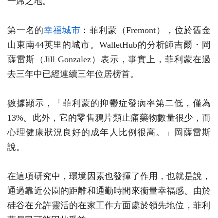
一席之地。
第一名的
幸福城市
：菲利蒙（Fremont），位於舊金
山東南44英里的城市。WalletHub的分析師吉爾・岡
薩雷斯（Jill Gonzalez）表示，事實上，菲利蒙在過
去三年中已經連續三年位居榜首。
數據顯示，「菲利蒙的抑鬱症發病率第二低，僅為
13%。此外，它的零售鴉片類止痛藥物數量很少，而
心理健康狀況良好的成年人比例很高。」岡薩雷斯
說。
在這項研究中，環境因素也發揮了作用，也就是說，
通過靠近公園的距離和通勤時間來衡量幸福感。由於
硅谷在允許靈活的在家工作方面處於領先地位，菲利