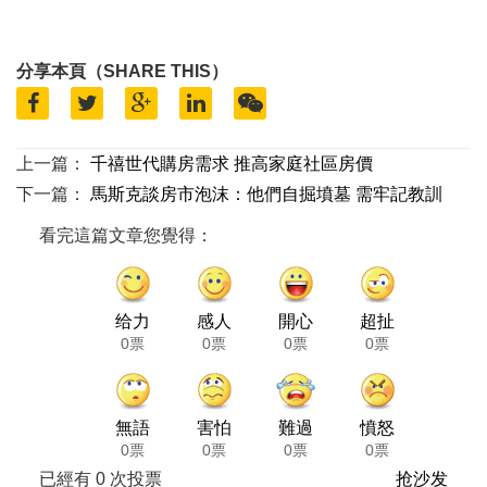
分享本頁（SHARE THIS）
上一篇：
千禧世代購房需求 推高家庭社區房價
下一篇：
馬斯克談房市泡沫：他們自掘墳墓 需牢記教訓
看完這篇文章您覺得：
给力
感人
開心
超扯
0票
0票
0票
0票
無語
害怕
難過
憤怒
0票
0票
0票
0票
已經有
0
次投票
抢沙发