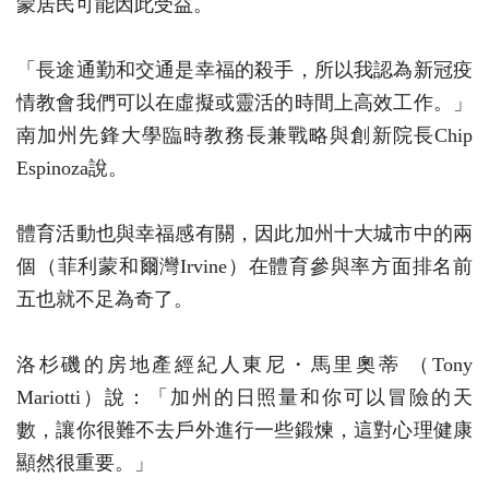
蒙居民可能因此受益。
「長途通勤和交通是幸福的殺手，所以我認為新冠疫
情教會我們可以在虛擬或靈活的時間上高效工作。」
南加州先鋒大學臨時教務長兼戰略與創新院長Chip
Espinoza說。
體育活動也與幸福感有關，因此加州十大城市中的兩
個（菲利蒙和爾灣Irvine）在體育參與率方面排名前
五也就不足為奇了。
洛杉磯的房地產經紀人東尼・馬里奧蒂 （Tony
Mariotti）說：「加州的日照量和你可以冒險的天
數，讓你很難不去戶外進行一些鍛煉，這對心理健康
顯然很重要。」