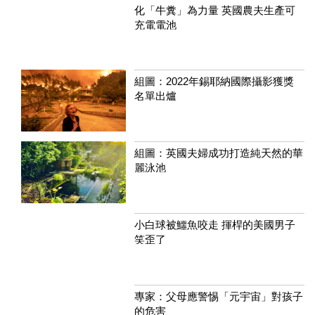
化「牛糞」為力量 英國農夫生產可
充電電池
組圖：2022年錫耶納國際攝影獲獎
名單出爐
組圖：英國夫婦成功打造純天然的華
麗泳池
小白球被鱷魚咬走 揮桿的美國男子
笑歪了
專家：父母應警惕「元宇宙」對孩子
的危害