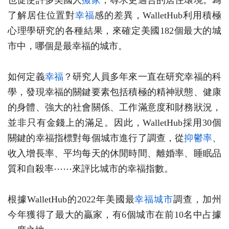
也促使許多美國人
搬家
，尋求更適合的居住環境。為
了解居住位置對
幸福
感的差異，WalletHub利用積極
心理學研究的各種結果，來確定美國182個最大的城
市中，哪個是最幸福的城市。
如何定義
幸福
？研究人員多年來一直在研究幸福的科
學，發現幸福的關鍵要素包括積極的精神狀態、健康
的身體、強大的社會關係、工作滿意度和財務狀況，
並非只有金錢上的滿足。因此，WalletHub採用30個
關鍵的幸福指標對每個城市進行了調查，從
抑鬱率
、
收入增長率、平均每天的休閒時間、離婚率、睡眠品
質和自殺率⋯⋯來評比城市的幸福指數。
根據WalletHub的2022年美國最
幸福城市
調查，加州
今年獲得了最大的贏家，有6個城市在前10名中占據