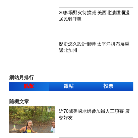
20多場野火待撲滅 美西北濃煙瀰漫
居民難呼吸
歷史悠久設計獨特 太平洋拼布展重
返北加州
網站月排行
點擊
跟帖
投票
隨機文章
近70歲美國老婦參加鐵人三項賽 廣
交好友