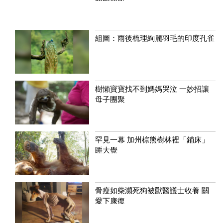
組圖：雨後梳理絢麗羽毛的印度孔雀
樹懶寶寶找不到媽媽哭泣 一妙招讓
母子團聚
罕見一幕 加州棕熊樹林裡「鋪床」
睡大覺
骨瘦如柴瀕死狗被獸醫護士收養 關
愛下康復