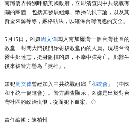
南灣僑界特別呼籲美國政府，立即清查與中共統戰有
關的團體，包括其發展組織、散播仇恨言論，以及其
資金來源等等，嚴格執法，以確保台灣僑胞的安全。
5月15日，凶嫌
周文偉
闖入南加爾灣一個台灣社區的
教堂，封閉大門後開始射殺教堂內的人員。現場台裔
醫生鄭達志，挺身阻擋凶嫌，不幸中彈身亡。鄭醫生
後來被警方譽為「英雄」。
嫌犯
周文偉
曾經加入中共統戰組織「
和統會
」（中國
和平統一促進會）。警方調查顯示，凶嫌是出於對台
灣社區的政治仇恨，從而犯下血案。◇
責任編輯：陳柏州