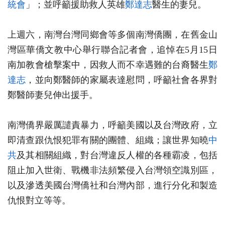
統會
」；並呼籲援助救人英雄
鄭達志
醫生的妻兒。
上週六，南灣台灣同鄉會等多個南灣僑團，在舊金山
灣區華僑文教中心舉行聯合記者會，追悼在5月15日
南加教會槍擊案中，因救人而不幸遇難的台裔醫生
鄭
達志
，並向鄭醫師的家屬表達慰問，呼籲社會各界對
鄭醫師妻兒伸出援手。
南灣僑界嚴厲譴責暴力，呼籲美國以及台灣政府，立
即清查跟仇恨犯罪有關的團體、組織；讓世界知曉
中
共
及其相關組織，對台灣違反人權的各種霸凌，包括
阻止加入世衛、戰機非法頻繁侵入台灣領空識別區，
以及滲透美國台灣僑社和台灣內部，進行分化和製造
仇恨對立等等。