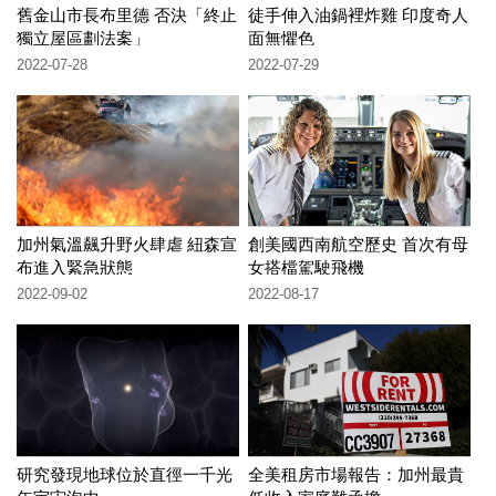
舊金山市長布里德 否決「終止
徒手伸入油鍋裡炸雞 印度奇人
獨立屋區劃法案」
面無懼色
2022-07-28
2022-07-29
加州氣溫飆升野火肆虐 紐森宣
創美國西南航空歷史 首次有母
布進入緊急狀態
女搭檔駕駛飛機
2022-09-02
2022-08-17
研究發現地球位於直徑一千光
全美租房市場報告：加州最貴