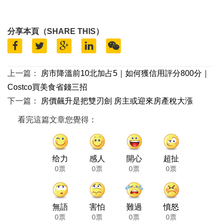
分享本頁（SHARE THIS）
上一篇：
房市降溫前10北加占5｜如何獲信用評分800分｜
Costco買美食省錢三招
下一篇：
房價飆升是把雙刃劍 房主或迎來房產稅大漲
看完這篇文章您覺得：
给力
感人
開心
超扯
0票
0票
0票
0票
無語
害怕
難過
憤怒
0票
0票
0票
0票