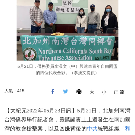
5月21日，僑務委員李漢文（中）與遠東青年自由同盟
的四位代表合影。（李漢文提供）
人氣：415
大
小
正|简
【大紀元2022年05月23日訊】5月21日，北加州南灣
台灣僑界舉行記者會，嚴厲譴責上上週發生在南加爾
灣的教會槍擊案，以及凶嫌背後的
中共
統戰組織「
和