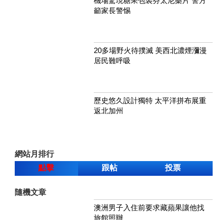
機場驚現糖果包裝芬太尼藥片 警方
籲家長警惕
20多場野火待撲滅 美西北濃煙瀰漫
居民難呼吸
歷史悠久設計獨特 太平洋拼布展重
返北加州
網站月排行
點擊
跟帖
投票
隨機文章
澳洲男子入住前要求藏蘋果讓他找
旅館照辦