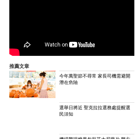
推薦文章
今年萬聖節不尋常 家長司機需避開
潛在危險
選舉日將近 聖克拉拉選務處提醒選
民須知