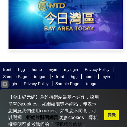
front
hgg
home
myin
mylogin
Privacy Policy
Sample Page
tougao
•
front
hgg
home
myin
mylogin
Privacy Policy
Sample Page
tougao
友好鏈接
追查國際
新唐人電視
神韻藝術團
【金山紀元網】為維持網站最基本運作，採用
大紀元時報
希望之聲
全球退黨服務中心
明慧網
動態網
簡單的cookies。如繼續瀏覽本網站，即表示
無界網
您同意我們使用cookies。如果您不同意，可
同意
以選擇：
拒絕並關閉網頁
更多cookies、隱私
權聲明可參考我們的「
隱私權與條款
」
Copyright © 2020-2026 金山紀元. All Rights Reserved.