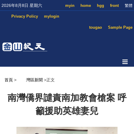
2026年8月8日 星期六
myin
home
hgg
front
繁體
Privacy Policy
mylogin
tougao
Sample Page
首頁
>
灣區新聞
>正文
南灣僑界譴責南加教會槍案 呼
籲援助英雄妻兒