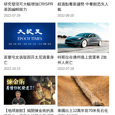
研究發現可大幅增強CRISPR
錯過點餐新趨勢 中餐館恐失人
基因編輯能力
氣
2022-07-29
2022-09-20
富樂屯女孩疑因芬太尼過量身
特斯拉在佛州撞上貨運車 2加
亡
州人死亡
2022-10-13
2022-07-28
【地球旅館】揭開煉金術的真
泰國出土12萬年前70米長石化