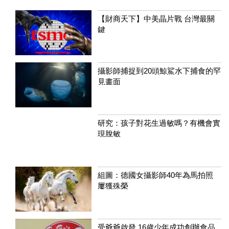
【財商天下】中美晶片戰 台灣最關
鍵
攝影師捕捉到20頭鯨鯊水下捕食的罕
見畫面
研究：孩子對花生過敏嗎？有機會實
現脫敏
組圖：德國女攝影師40年為馬拍照
屢獲殊榮
受爺爺啟發 16歲少年成功創辦食品