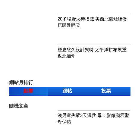
20多場野火待撲滅 美西北濃煙瀰漫
居民難呼吸
歷史悠久設計獨特 太平洋拼布展重
返北加州
網站月排行
點擊
跟帖
投票
隨機文章
澳男童失蹤3天獲救 母：影像顯示聖
母保佑