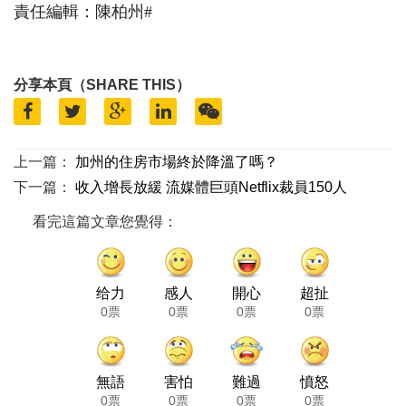
責任編輯：陳柏州#
分享本頁（SHARE THIS）
上一篇：
加州的住房市場終於降溫了嗎？
下一篇：
收入增長放緩 流媒體巨頭Netflix裁員150人
看完這篇文章您覺得：
给力
感人
開心
超扯
0票
0票
0票
0票
無語
害怕
難過
憤怒
0票
0票
0票
0票