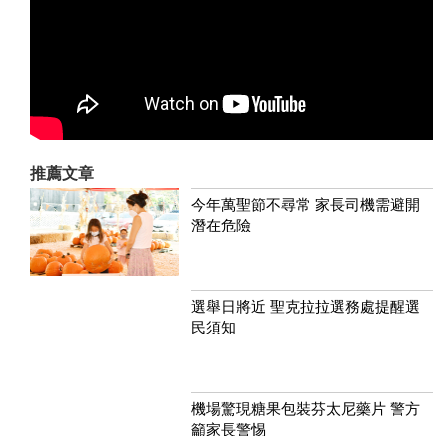
推薦文章
今年萬聖節不尋常 家長司機需避開
潛在危險
選舉日將近 聖克拉拉選務處提醒選
民須知
機場驚現糖果包裝芬太尼藥片 警方
籲家長警惕