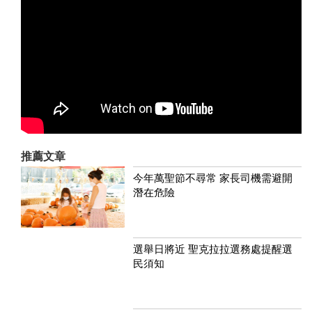
推薦文章
今年萬聖節不尋常 家長司機需避開
潛在危險
選舉日將近 聖克拉拉選務處提醒選
民須知