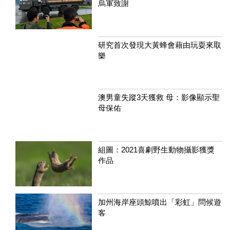
烏軍致謝
研究首次發現大黃蜂會藉由玩耍來取
樂
澳男童失蹤3天獲救 母：影像顯示聖
母保佑
組圖：2021喜劇野生動物攝影獲獎
作品
加州海岸座頭鯨噴出「彩虹」問候遊
客