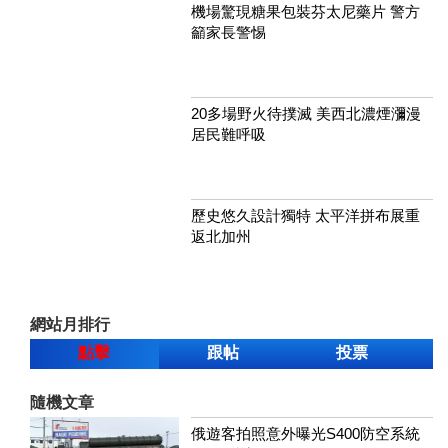
機場驚現糖果包裝芬太尼藥片 警方
籲家長警惕
20多場野火待撲滅 美西北濃煙瀰漫
居民難呼吸
歷史悠久設計獨特 太平洋拼布展重
返北加州
網站月排行
點擊
跟帖
投票
隨機文章
俄遊客拍照意外曝光S400防空系統