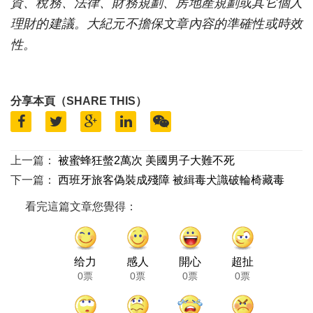
資、稅務、法律、財務規劃、房地產規劃或其它個人
理財的建議。大紀元不擔保文章內容的準確性或時效
性。
分享本頁（SHARE THIS）
上一篇：
被蜜蜂狂螫2萬次 美國男子大難不死
下一篇：
西班牙旅客偽裝成殘障 被緝毒犬識破輪椅藏毒
看完這篇文章您覺得：
给力
感人
開心
超扯
0票
0票
0票
0票