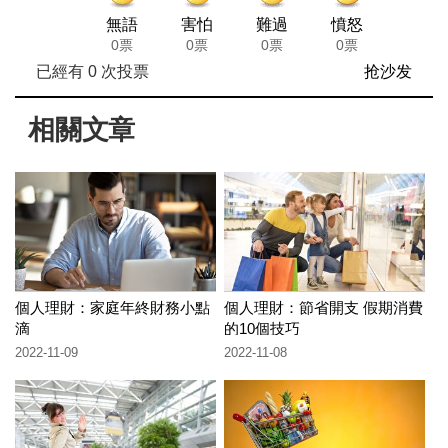
無語
害怕
難過
憤怒
0票
0票
0票
0票
已經有
0
次投票
抢沙发
相關文章
個人理財：家庭年終財務小點
個人理財：節省開支 假期消費
滴
的10個技巧
2022-11-09
2022-11-08