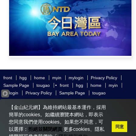
front
hgg
home
myin
mylogin
Privacy Policy
Sample Page
tougao
•
front
hgg
home
myin
mylogin
Privacy Policy
Sample Page
tougao
友好鏈接
追查國際
新唐人電視
神韻藝術團
【金山紀元網】為維持網站最基本運作，採用
大紀元時報
希望之聲
全球退黨服務中心
明慧網
動態網
簡單的cookies。如繼續瀏覽本網站，即表示
無界網
您同意我們使用cookies。如果您不同意，可
同意
以選擇：
拒絕並關閉網頁
更多cookies、隱私