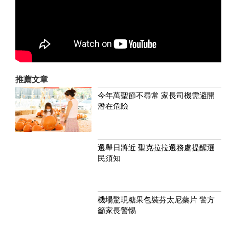
推薦文章
今年萬聖節不尋常 家長司機需避開
潛在危險
選舉日將近 聖克拉拉選務處提醒選
民須知
機場驚現糖果包裝芬太尼藥片 警方
籲家長警惕