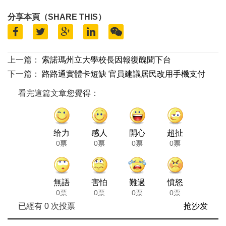
分享本頁（SHARE THIS）
上一篇：
索諾瑪州立大學校長因報復醜聞下台
下一篇：
路路通實體卡短缺 官員建議居民改用手機支付
看完這篇文章您覺得：
给力
感人
開心
超扯
0票
0票
0票
0票
無語
害怕
難過
憤怒
0票
0票
0票
0票
已經有
0
次投票
抢沙发