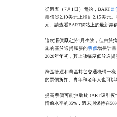
從週五（7月1日）開始，BART
票
票價從2.10美元上漲到2.15美元
元。請查看BART網站上的最新票
這次漲價原定於1月生效，但由於
施的基於通貨膨脹的
票價
增長計畫
2020年年初，其上漲幅度低於通
灣區捷運和灣區其它交通機構一樣，
的票價折扣。青年和老年人也可以享
提高票價可能無助於BART吸引
情前水平的35%，週末則保持在50