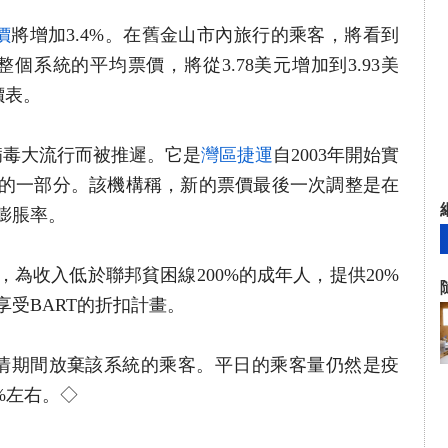
價
將增加3.4%。在舊金山市內旅行的乘客，將看到
。整個系統的平均票價，將從3.78美元增加到3.93美
價表。
病毒大流行而被推遲。它是
灣區捷運
自2003年開始實
的一部分。該機構稱，新的票價最後一次調整是在
貨膨脹率。
為收入低於聯邦貧困線200%的成年人，提供20%
受BART的折扣計畫。
疫情期間放棄該系統的乘客。平日的乘客量仍然是疫
%左右。◇