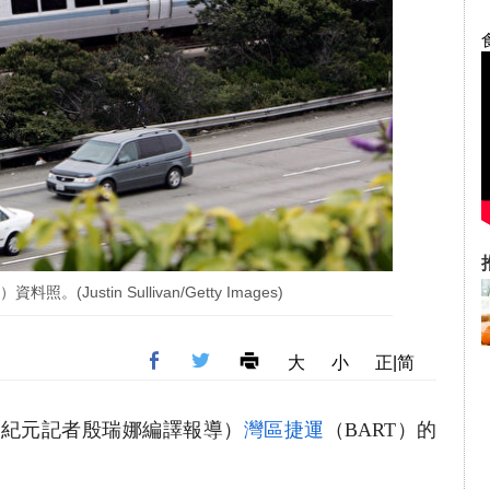
。(Justin Sullivan/Getty Images)
大
小
正|简
（大紀元記者殷瑞娜編譯報導）
灣區捷運
（BART）的
。