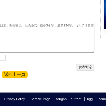
返回上一頁
Privacy Policy
Sample Page
tougao
•
front
hgg
hom