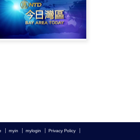
e
myin
mylogin
Privacy Policy