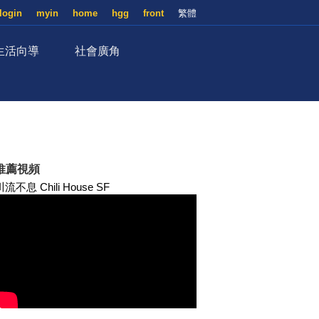
login
myin
home
hgg
front
繁體
生活向導
社會廣角
推薦視頻
川流不息 Chili House SF