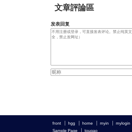
文章評論區
发表回复
front
hgg
home
myin
mylogin
Sample Page
tougao