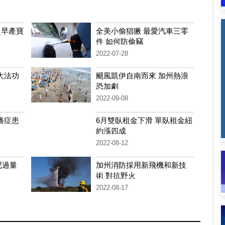
超早產寶
全美小偷猖獗 最愛汽車三零
件 如何防偷竊
2022-07-28
大法功
颶風凱伊自南而來 加州熱浪
恐加劇
2022-09-08
痛症患
6月雙臥租金下滑 單臥租金紐
約漲四成
2022-08-12
尼過量
加州消防採用新飛機和新技
術 對抗野火
2022-08-17