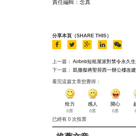
責任編輯：念真
分享本頁（SHARE THIS）
上一篇：
Airbnb短租屋派對禁令永久
下一篇：
凱撒擬將聖荷西一辦公樓改建
看完這篇文章您覺得：
给力
感人
開心
0票
0票
0票
已經有
0
次投票