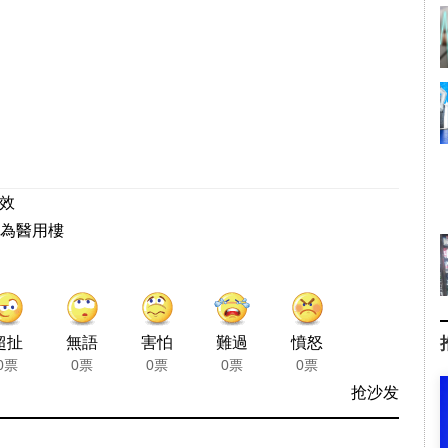
生效
為醫用樓
超扯
無語
害怕
難過
憤怒
0票
0票
0票
0票
0票
抢沙发