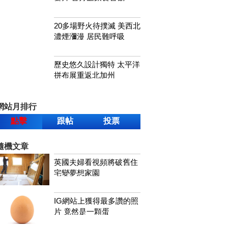
20多場野火待撲滅 美西北
濃煙瀰漫 居民難呼吸
歷史悠久設計獨特 太平洋
拼布展重返北加州
網站月排行
點擊
跟帖
投票
隨機文章
英國夫婦看視頻將破舊住
宅變夢想家園
IG網站上獲得最多讚的照
片 竟然是一顆蛋