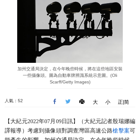
加州交通局決定，在今年晚些時候，將在這些地區安裝
一些攝像頭。圖為自動車牌辨識系統示意圖。(Oli
Scarff/Getty Images)
人氣：52
大
小
正|简
【大紀元2022年07月09日訊】（大紀元記者殷瑞娜編
譯報導）考慮到攝像頭對調查灣區高速公路
槍擊案
可