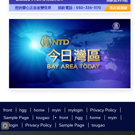
front
hgg
home
myin
mylogin
Privacy Policy
Sample Page
tougao
•
front
hgg
home
myin
mylogin
Privacy Policy
Sample Page
tougao