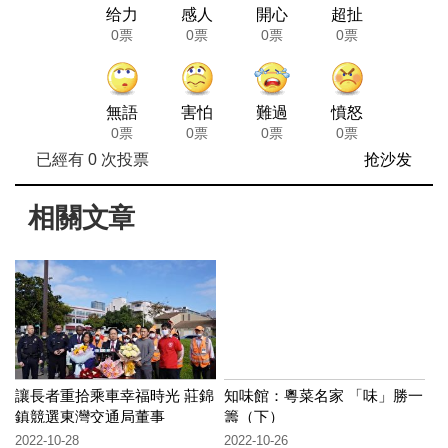
给力
感人
開心
超扯
0票
0票
0票
0票
無語
害怕
難過
憤怒
0票
0票
0票
0票
已經有
0
次投票
抢沙发
相關文章
讓長者重拾乘車幸福時光 莊錦
知味館：粵菜名家 「味」勝一
鎮競選東灣交通局董事
籌（下）
2022-10-28
2022-10-26