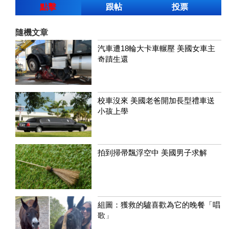
點擊
跟帖
投票
隨機文章
汽車遭18輪大卡車輾壓 美國女車主
奇蹟生還
校車沒來 美國老爸開加長型禮車送
小孩上學
拍到掃帚飄浮空中 美國男子求解
組圖：獲救的驢喜歡為它的晚餐「唱
歌」