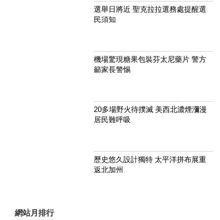
選舉日將近 聖克拉拉選務處提醒選
民須知
機場驚現糖果包裝芬太尼藥片 警方
籲家長警惕
20多場野火待撲滅 美西北濃煙瀰漫
居民難呼吸
歷史悠久設計獨特 太平洋拼布展重
返北加州
網站月排行