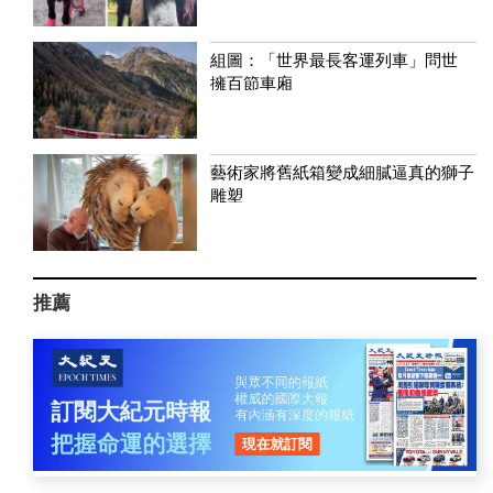
組圖：「世界最長客運列車」問世
擁百節車廂
藝術家將舊紙箱變成細膩逼真的獅子
雕塑
推薦