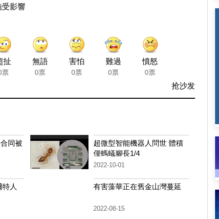
施受影響
超扯
無語
害怕
難過
憤怒
0票
0票
0票
0票
0票
抢沙发
房合同被
超微型智能機器人問世 體積
僅螞蟻腳長1/4
2022-10-01
爾特人
有害藻華正在舊金山灣蔓延
2022-08-15