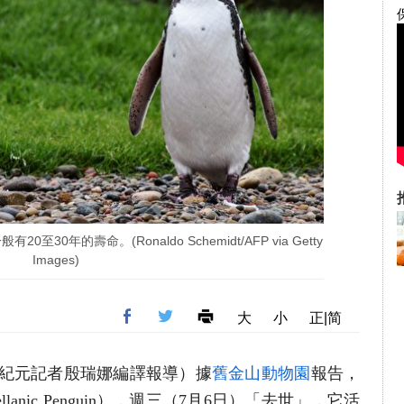
有20至30年的壽命。(Ronaldo Schemidt/AFP via Getty
Images)
大
小
正|简
（大紀元記者殷瑞娜編譯報導）據
舊金山動物園
報告，
ellanic Penguin），週三（7月6日）「去世」，它活