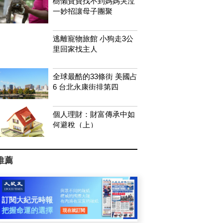
樹懶寶寶找不到媽媽哭泣
一妙招讓母子團聚
逃離寵物旅館 小狗走3公
里回家找主人
全球最酷的33條街 美國占
6 台北永康街排第四
個人理財：財富傳承中如
何避稅（上）
推薦