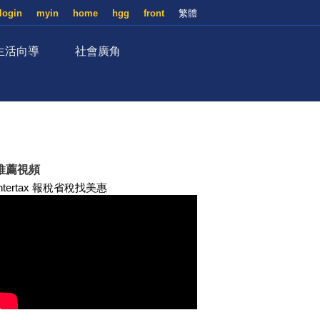
login
myin
home
hgg
front
繁體
生活向導
社會廣角
推薦視頻
Intertax 報稅省稅找美惠