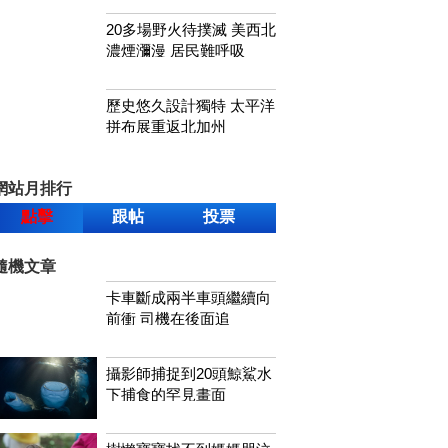
20多場野火待撲滅 美西北
濃煙瀰漫 居民難呼吸
歷史悠久設計獨特 太平洋
拼布展重返北加州
網站月排行
點擊
跟帖
投票
隨機文章
卡車斷成兩半車頭繼續向
前衝 司機在後面追
攝影師捕捉到20頭鯨鯊水
下捕食的罕見畫面