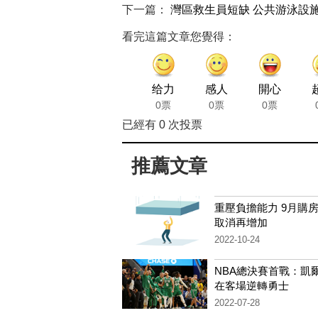
下一篇：
灣區救生員短缺 公共游泳設
看完這篇文章您覺得：
给力
感人
開心
0票
0票
0票
已經有
0
次投票
推薦文章
重壓負擔能力 9月購
取消再增加
2022-10-24
NBA總決賽首戰：凱
在客場逆轉勇士
2022-07-28