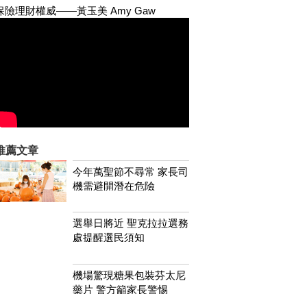
保險理財權威——黃玉美 Amy Gaw
推薦文章
今年萬聖節不尋常 家長司
機需避開潛在危險
選舉日將近 聖克拉拉選務
處提醒選民須知
機場驚現糖果包裝芬太尼
藥片 警方籲家長警惕