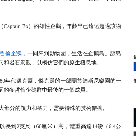
aptain Eo）的雄性企鵝，年齡早已遠遠超過該物
哲倫企鵝
，一同來到動物園，生活在企鵝島。該島
穴和岩石景觀，以模仿它們的原生棲息地。
紀80年代邁克爾．傑克遜的一部關於迪斯尼樂園的一
園的麥哲倫企鵝群中最後的一個成員。
了大部分的視力和聽力，需要特殊的技術餵養。
長到2英尺（60厘米）高，體重高達14磅（6.4公