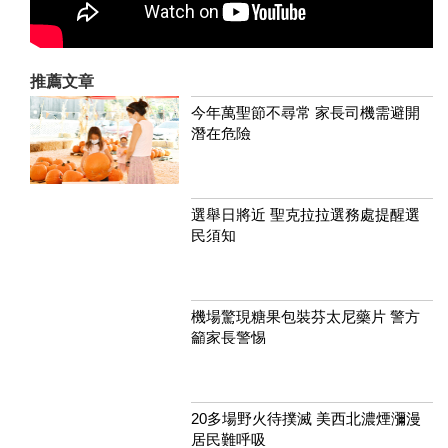
推薦文章
今年萬聖節不尋常 家長司機需避開
潛在危險
選舉日將近 聖克拉拉選務處提醒選
民須知
機場驚現糖果包裝芬太尼藥片 警方
籲家長警惕
20多場野火待撲滅 美西北濃煙瀰漫
居民難呼吸