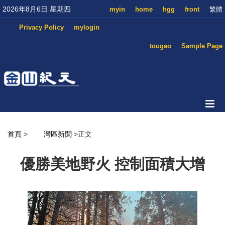
2026年8月6日 星期四
myin
home
hgg
front
繁體
Privacy Policy
mylogin
tougao
Sample Page
首頁
>
灣區新聞
>正文
優勝美地野火 控制面積大增