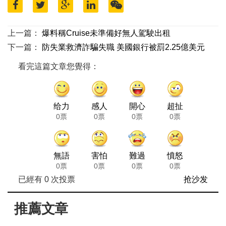
上一篇：
爆料稱Cruise未準備好無人駕駛出租
下一篇：
防失業救濟詐騙失職 美國銀行被罰2.25億美元
看完這篇文章您覺得：
给力
感人
開心
超扯
0票
0票
0票
0票
無語
害怕
難過
憤怒
0票
0票
0票
0票
已經有
0
次投票
抢沙发
推薦文章