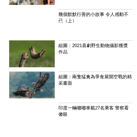
幾個默默行善的小故事 令人感動不
已（上）
組圖：2021喜劇野生動物攝影獲獎
作品
組圖：兩隻猛禽為爭食展開空戰的精
采畫面
印度一輛嘟嘟車載27名乘客 警察看
傻眼