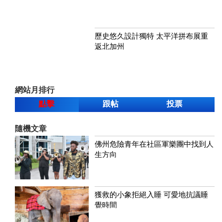
歷史悠久設計獨特 太平洋拼布展重
返北加州
網站月排行
點擊
跟帖
投票
隨機文章
佛州危險青年在社區軍樂團中找到人
生方向
獲救的小象拒絕入睡 可愛地抗議睡
覺時間