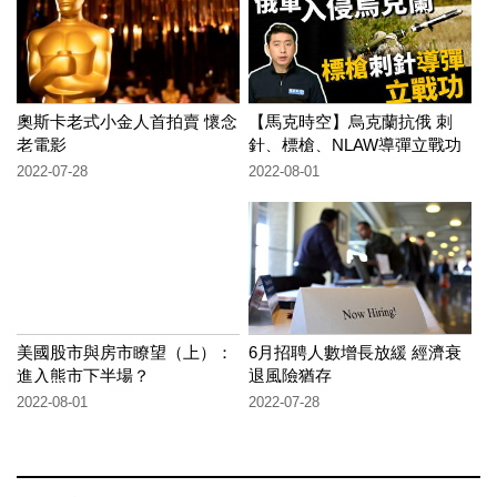
奧斯卡老式小金人首拍賣 懷念
【馬克時空】烏克蘭抗俄 刺
老電影
針、標槍、NLAW導彈立戰功
2022-07-28
2022-08-01
美國股市與房市瞭望（上）：
6月招聘人數增長放緩 經濟衰
進入熊市下半場？
退風險猶存
2022-08-01
2022-07-28