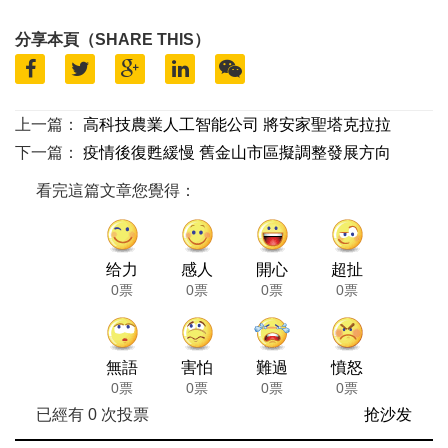
分享本頁（SHARE THIS）
上一篇：
高科技農業人工智能公司 將安家聖塔克拉拉
下一篇：
疫情後復甦緩慢 舊金山市區擬調整發展方向
看完這篇文章您覺得：
给力
感人
開心
超扯
0票
0票
0票
0票
無語
害怕
難過
憤怒
0票
0票
0票
0票
已經有
0
次投票
抢沙发