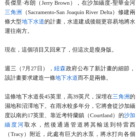
長傑里·布朗（Jerry Brown），在沙加緬度-聖華金河
三角洲
（Sacramento-San Joaquin River Delta）修建兩
條大型
地下水道
的計畫，水道建成後能更容易地將水
運往南方。
現在，這個項目又回來了，但這次是瘦身版。
週三（7月27日），
紐森
政府公布了新計畫的細節，
該計畫要求建造一條
地下水道
而不是兩條。
這條地下水道長45英里，高39英尺，深埋在
三角洲
的
濕地和沼澤地下。在雨水較多年分，它將會從沙加緬
度以南約17英里、靠近考特蘭鎮（Courtland）的
沙加
緬度河
取水，然後通過管道將其輸送到特雷西
（Tracy）附近，此處有巨大的水泵，將水打向各個