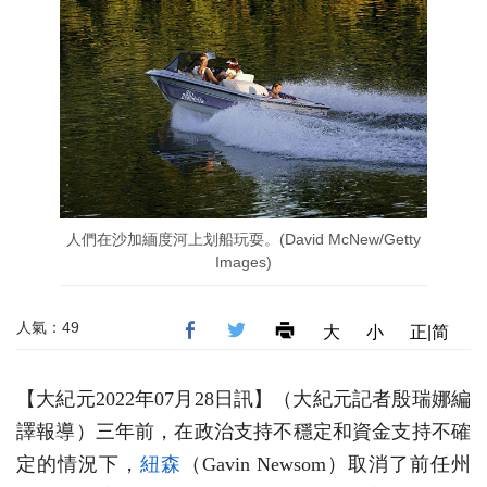
人們在沙加緬度河上划船玩耍。(David McNew/Getty
Images)
人氣：49
大
小
正|简
【大紀元2022年07月28日訊】（大紀元記者殷瑞娜編
譯報導）三年前，在政治支持不穩定和資金支持不確
定的情況下，
紐森
（Gavin Newsom）取消了前任州